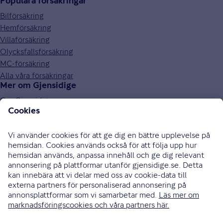
Populära försäkringar
Bilförsäkring
Hemförsäkring
Villaförsäkring
Olycksfallsförsäkring
MC-försäkring
Alla våra försäkringar
Mer om Gjensidige
Om Gjensidige
Jobba hos oss
Hållbarhet
Press och media
Investor relations
Samarbetspartners
0771-326 326
Bli uppringd
Skriv till oss
Instagram
Facebook