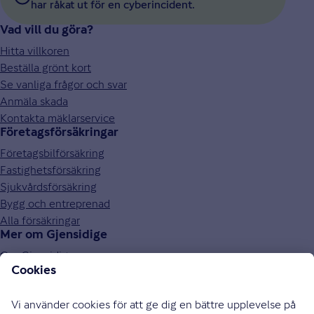
har råkat ut för en cyberincident.
Vad vill du göra?
Hitta villkoren
Beställa grönt kort
Se vanliga frågor och svar
Anmäla skada
Kontakta mäklarservice
Företagsförsäkringar
Företagsbilförsäkring
Fastighetsförsäkring
Sjukvårdsförsäkring
Bygg och entreprenad
Alla försäkringar
Mer om Gjensidige
Om Gjensidige
Jobba hos oss
Hållbarhet
Press och media