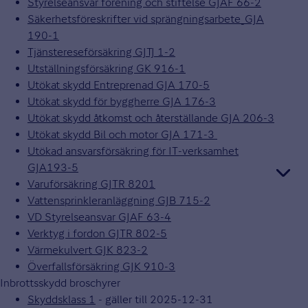
Styrelseansvar förening och stiftelse GJAF 66-2
Säkerhetsföreskrifter vid sprängningsarbete_GJA
190-1
Tjänstereseförsäkring GJTJ 1-2
Utställningsförsäkring GK 916-1
Utökat skydd Entreprenad GJA 170-5
Utökat skydd för byggherre GJA 176-3
Utökat skydd åtkomst och återställande GJA 206-3
Utökat skydd Bil och motor GJA 171-3
Utökad ansvarsförsäkring för IT-verksamhet
GJA193-5
Varuförsäkring GJTR 8201
Vattensprinkleranläggning GJB 715-2
VD Styrelseansvar GJAF 63-4
Verktyg i fordon GJTR 802-5
Värmekulvert GJK 823-2
Överfallsförsäkring GJK 910-3
Inbrottsskydd broschyrer
Skyddsklass 1
- gäller till 2025-12-31