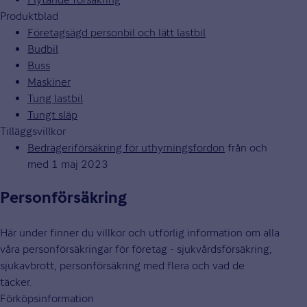
Produktblad
Företagsägd personbil och lätt lastbil
Budbil
Buss
Maskiner
Tung lastbil
Tungt släp
Tilläggsvillkor
Bedrägeriförsäkring för uthyrningsfordon
från och
med 1 maj 2023
Personförsäkring
Här under finner du villkor och utförlig information om alla
våra personförsäkringar för företag - sjukvårdsförsäkring,
sjukavbrott, personförsäkring med flera och vad de
täcker.
Förköpsinformation