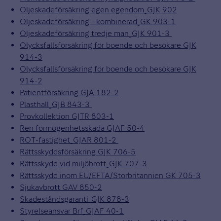
Oljeskadeförsäkring egen egendom_GJK 902
Oljeskadeförsäkring - kombinerad_GK 903-1
Oljeskadeförsäkring tredje man_GJK 901-3
Olycksfallsförsäkring för boende och besökare GJK
914-3
Olycksfallsförsäkring för boende och besökare GJK
914-2
Patientförsäkring GJA 182-2
Plasthall_GJB 843-3
Provkollektion GJTR 803-1
Ren förmögenhetsskada GJAF 50-4
ROT-fastighet_GJAR 801-2
Rättsskyddsförsäkring GJK 706-5
Rättsskydd vid miljöbrott_GJK 707-3
Rättsskydd inom EU/EFTA/Storbritannien GK 705-3
Sjukavbrott GAV 850-2
Skadeståndsgaranti_GJK 878-3
Styrelseansvar Brf_GJAF 40-1