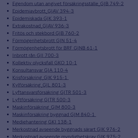
Egendom utan angivet försäkringsställe_GJB 749-2
Epidemiavbrott_GJAV 394-3
Epidemiskada GJK 393-1
Extrakostnad_GJAV 936-3
Fritös och stekbord GJB 760-2
Förmögenhetsbrott GJN 51-4
Förmögenhetsbrott för BRF GJNB 61-1
Inbrott rån GJI 700-3
Kollektiv olycksfall GKO 10-1
Konsultansvar GJA 110-4
Krisförsäkring_GJK 915-1
Kylförsäkring_GJL 801-3
Lyftansvarsförsäkring GJTR 501-3
Lyftförsäkring GJTR 500-3
Maskinförsäkring_GJM 800-3
Maskinförsäkring byggnad GJM 840-1
Mediehantering GKI 138-1
Merkostnad avseende byggnads särart GJK 976-2
Merkostnad avseende myndighetskrav GJK 975-2