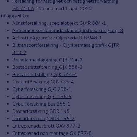
Försäkring för fastighet och fastighetsförvaltning
GK 740-6
från och med 1 april 2022
Tilläggsvillkor
Allriskförsäkring, specialobjekt GJAR 804-1
Anticimex kombinerade skadedjursförsäkring utg. 3
Avbrott på grund av Oljeskada GJB 948-1
Biltransportförsäkring - Ej yrkesmässig trafik GJTR
810-2
Brandlarmanläggning GJB 714-2
Bostadsrättsförening_GJK 888-3
Bostadsrättstillägg GJK 744-4
Cisternförsäkring GJB 735-4
Cyberförsäkring GJC 258-1
Cyberförsäkring GJC 195-4
Cyberförsäkring Bas 255-1
Drönarförsäkring GDR 145
Drönarförsäkring GDR 145-2
Entreprenadavbrott GAV 877-2
Entreprenad och montage GK 877-8