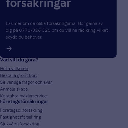
försäkringar
Läs mer om de olika försäkringarna. Hör gärna av
dig på 0771-326 326 om du vill ha råd kring vilket
skydd du behöver.
Vad vill du göra?
Hitta villkoren
Beställa grönt kort
Se vanliga frågor och svar
Anmäla skada
Kontakta mäklarservice
Företagsförsäkringar
Företagsbilförsäkring
Fastighetsförsäkring
Sjukvårdsförsäkring