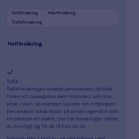
Helförsäkring
Halvförsäkring
Trafikförsäkring
Helförsäkring
Trafik
Trafikförsäkringen ersätter personskador på både
förare och passagerare samt människor som inte
sitter i bilen, till exempel cyklister och fotgängare.
Den ersätter också skador på annans egendom som
till exempel ett staket. Den här försäkringen måste
du ha enligt lag för att få köra din bil.
Självrisk: från 1 000 kr - se vald självrisk i ditt