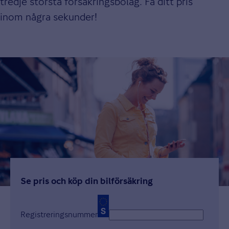
tredje största försäkringsbolag. Få ditt pris
inom några sekunder!
Se pris och köp din bilförsäkring
Registreringsnummer