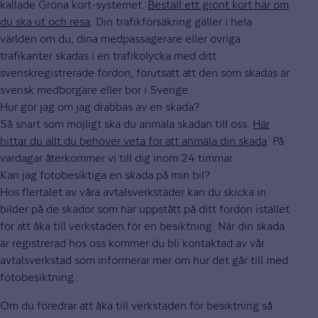
kallade Gröna kort-systemet.
Beställ ett grönt kort här om
du ska ut och resa
. Din trafikförsäkring gäller i hela
världen om du, dina medpassagerare eller övriga
trafikanter skadas i en trafikolycka med ditt
svenskregistrerade fordon, förutsatt att den som skadas är
svensk medborgare eller bor i Sverige.
Hur gör jag om jag drabbas av en skada?
Så snart som möjligt ska du anmäla skadan till oss.
Här
hittar du allt du behöver veta för att anmäla din skada
. På
vardagar återkommer vi till dig inom 24 timmar.
Kan jag fotobesiktiga en skada på min bil?
Hos flertalet av våra avtalsverkstäder kan du skicka in
bilder på de skador som har uppstått på ditt fordon istället
för att åka till verkstaden för en besiktning. När din skada
är registrerad hos oss kommer du bli kontaktad av vår
avtalsverkstad som informerar mer om hur det går till med
fotobesiktning.
Om du föredrar att åka till verkstaden för besiktning så