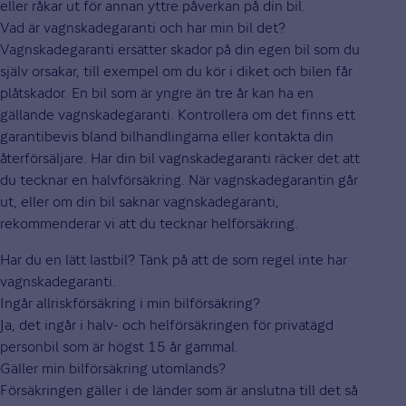
eller råkar ut för annan yttre påverkan på din bil.
Vad är vagnskadegaranti och har min bil det?
Vagnskadegaranti ersätter skador på din egen bil som du
själv orsakar, till exempel om du kör i diket och bilen får
plåtskador. En bil som är yngre än tre år kan ha en
gällande vagnskadegaranti. Kontrollera om det finns ett
garantibevis bland bilhandlingarna eller kontakta din
återförsäljare. Har din bil vagnskadegaranti räcker det att
du tecknar en halvförsäkring. När vagnskadegarantin går
ut, eller om din bil saknar vagnskadegaranti,
rekommenderar vi att du tecknar helförsäkring.
Har du en lätt lastbil? Tänk på att de som regel inte har
vagnskadegaranti.
Ingår allriskförsäkring i min bilförsäkring?
Ja, det ingår i halv- och helförsäkringen för privatägd
personbil som är högst 15 år gammal.
Gäller min bilförsäkring utomlands?
Försäkringen gäller i de länder som är anslutna till det så