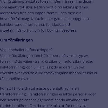
Vid försäljning avslutas försäkringen från samma datum
som ägarbytet sker. Redan betald försäkringspremie
återbetalas från den dagen fram till och med din
huvudförfallodag. Kontakta oss gärna och uppge ditt
bankkontonummer, i annat fall skickas ett
utbetalningskort till din folkbokföringsadress.
Om försäkringen
Vad innehåller bilförsäkringen?
Vad bilförsäkringen innehåller beror på vilken typ av
försäkring du väljer (trafikförsäkring, helförsäkring eller
halvförsäkring) och vilka tillägg du adderar. En bra
översikt över vad de olika försäkringarna innehåller kan du
få i tabellen ovan.
För att få köra din bil måste du enligt lag ha
en
trafikförsäkring
. Trafikförsäkringen ersätter personskador
och skador på annans egendom när du använder ditt
fordon i trafiken. Om du skulle råka ut för en olycka