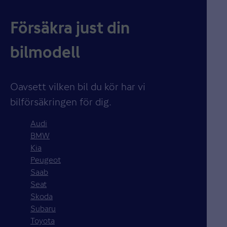
Försäkra just din
bilmodell
Oavsett vilken bil du kör har vi
bilförsäkringen för dig.
Audi
BMW
Kia
Peugeot
Saab
Seat
Skoda
Subaru
Toyota