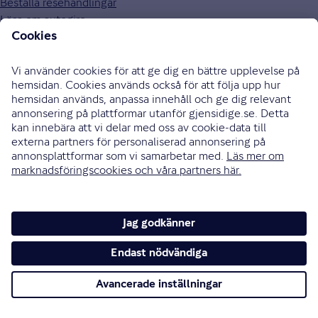
Beställa resehandlingar
Läsa om autogiro
Besöka säkerhetsbutiken
Se vanliga frågor och svar
Hitta villkoren
Populära försäkringar
Bilförsäkring
Hemförsäkring
Villaförsäkring
Olycksfallsförsäkring
MC-försäkring
Alla våra försäkringar
Mer om Gjensidige
Om Gjensidige
Jobba hos oss
Hållbarhet
Press och media
Investor relations
Samarbetspartners