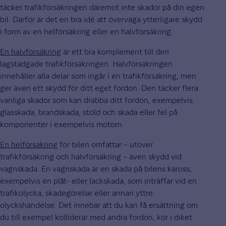
täcker trafikförsäkringen däremot inte skador på din egen
bil. Därför är det en bra idé att överväga ytterligare skydd
i form av en helförsäkring eller en halvförsäkring.
En halvförsäkring
är ett bra komplement till den
lagstadgade trafikförsäkringen. Halvförsäkringen
innehåller alla delar som ingår i en trafikförsäkring, men
ger även ett skydd för ditt eget fordon. Den täcker flera
vanliga skador som kan drabba ditt fordon, exempelvis
glasskada, brandskada, stöld och skada eller fel på
komponenter i exempelvis motorn.
En helförsäkring
för bilen omfattar – utöver
trafikförsäkring och halvförsäkring – även skydd vid
vagnskada. En vagnskada är en skada på bilens kaross,
exempelvis en plåt- eller lackskada, som inträffar vid en
trafikolycka, skadegörelse eller annan yttre
olyckshändelse. Det innebär att du kan få ersättning om
du till exempel kolliderar med andra fordon, kör i diket