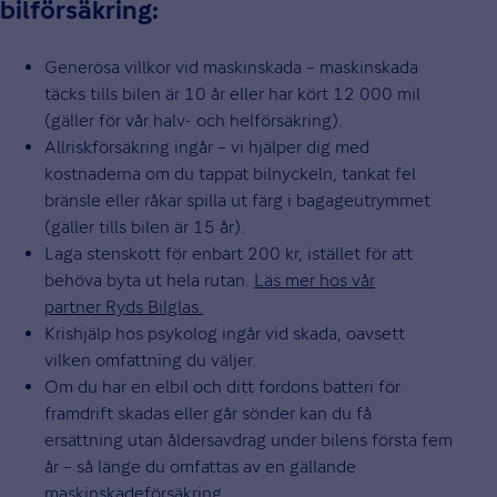
bilförsäkring:
Generösa villkor vid maskinskada – maskinskada
täcks tills bilen är 10 år eller har kört 12 000 mil
(gäller för vår halv- och helförsäkring).
Allriskförsäkring ingår – vi hjälper dig med
kostnaderna om du tappat bilnyckeln, tankat fel
bränsle eller råkar spilla ut färg i bagageutrymmet
(gäller tills bilen är 15 år).
Laga stenskott för enbart 200 kr, istället för att
behöva byta ut hela rutan.
Läs mer hos vår
partner Ryds Bilglas.
Krishjälp hos psykolog ingår vid skada, oavsett
vilken omfattning du väljer.
Om du har en elbil och ditt fordons batteri för
framdrift skadas eller går sönder kan du få
ersättning utan åldersavdrag under bilens första fem
år – så länge du omfattas av en gällande
maskinskadeförsäkring.