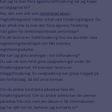
Kan jag ta över förra ägarens bilförsäkring när jag köper
en begagnad bil?
Nej, den som står som
registrerad ägare
i
Vägtrafikregistret måste också vara försäkringstagare. Du
kan alltså inte ta över den förra ägarens försäkring.
Vad gäller för direktimporterade personbilar?
För att teckna en Trafikförsäkring hos oss ska bilen vara
registreringsbesiktigad och fått svenska
registreringsskyltar.
När kan jag göra ändringar i min bilförsäkring?
Du kan när som helst göra uppgraderingar under din
försäkringsperiod, till exempel teckna en
tilläggsförsäkring. En nedgradering kan göras tidigast på
din förfallodag, då ditt avtal förnyas.
Om du ändrar körsträcka påverkas hela din
försäkringsperiod. Om du ändrar adress kan din premie
påverkas från och med det datum vi får informationen.
Jag har sålt min bil, behöver jag kontakta er?