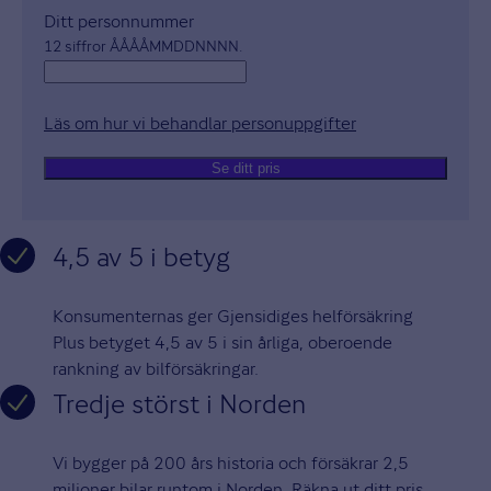
Ditt personnummer
12 siffror ÅÅÅÅMMDDNNNN.
Läs om hur vi behandlar personuppgifter
Öppnas i nytt fön
Se ditt pris
4,5 av 5 i betyg
Konsumenternas ger Gjensidiges helförsäkring
Plus betyget 4,5 av 5 i sin årliga, oberoende
rankning av bilförsäkringar.
Tredje störst i Norden
Vi bygger på 200 års historia och försäkrar 2,5
miljoner bilar runtom i Norden. Räkna ut ditt pris