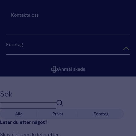
Kontakta oss
Företag
Anmäl skada
Sök
Resultat av din sökning | Gjens
Alla
Privat
Företag
Letar du efter något?
Skriv det som du letar efter