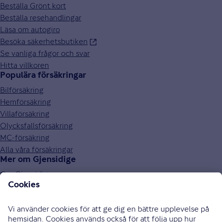
Beställa Grönt kort
Beställa resehandlingar
Läsa om autogiro
Besöka säkerhetsbutiken
Se vanliga frågor och svar
Hitta villkoren
Populära försäkringar
Bilförsäkring
Hemförsäkring
Villaförsäkring
Olycksfallsförsäkring
MC-försäkring
Alla våra försäkringar
Mer om Gjensidige
Om Gjensidige
Jobba hos oss
Hållbarhet
Press och media
Investor relations