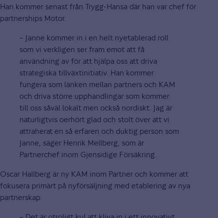
Han kommer senast från Trygg-Hansa där han var chef för
partnerships Motor.
– Janne kommer in i en helt nyetablerad roll
som vi verkligen ser fram emot att få
användning av för att hjälpa oss att driva
strategiska tillväxtinitiativ. Han kommer
fungera som länken mellan partners och KAM
och driva större upphandlingar som kommer
till oss såväl lokalt men också nordiskt. Jag är
naturligtvis oerhört glad och stolt över att vi
attraherat en så erfaren och duktig person som
Janne, säger Henrik Mellberg, som är
Partnerchef inom Gjensidige Försäkring.
Oscar Hallberg är ny KAM inom Partner och kommer att
fokusera primärt på nyförsäljning med etablering av nya
partnerskap.
– Det är otroligt kul att kliva in i ett innovativt