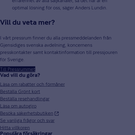
erfarenhet av alla säljkanaler, så det här är en
optimal lösning för oss, säger Anders Lundin.
Vill du veta mer?
I vårt pressrum finner du alla pressmeddelanden från
Gjensidiges svenska avdelning, koncernens
presskontakter samt kontaktinformation till pressjouren
för Sverige.
Till Pressrummet
Vad vill du göra?
Läsa om rabatter och förmåner
Beställa Grönt kort
Beställa resehandlingar
Läsa om autogiro
Besöka säkerhetsbutiken
Se vanliga frågor och svar
Hitta villkoren
Populära försäkringar