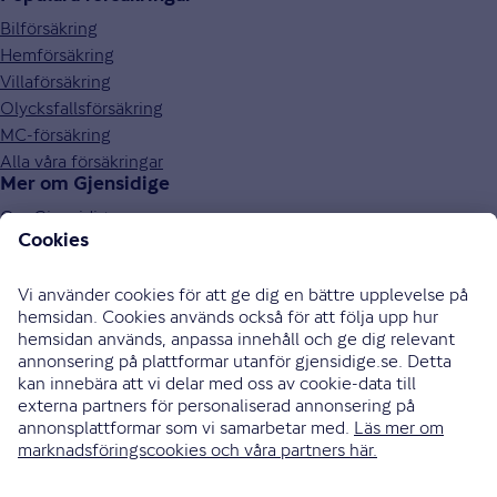
Bilförsäkring
Hemförsäkring
Villaförsäkring
Olycksfallsförsäkring
MC-försäkring
Alla våra försäkringar
Mer om Gjensidige
Om Gjensidige
Jobba hos oss
Hållbarhet
Press och media
Investor relations
Samarbetspartners
0771-326 326
Bli uppringd
Skriv till oss
Instagram
Facebook