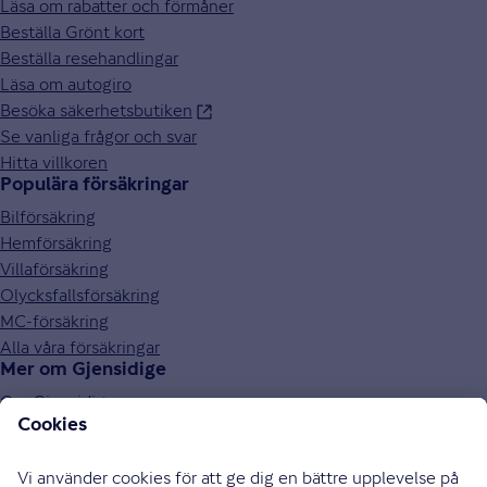
Läsa om rabatter och förmåner
Beställa Grönt kort
Beställa resehandlingar
Läsa om autogiro
Besöka säkerhetsbutiken
Se vanliga frågor och svar
Hitta villkoren
Populära försäkringar
Bilförsäkring
Hemförsäkring
Villaförsäkring
Olycksfallsförsäkring
MC-försäkring
Alla våra försäkringar
Mer om Gjensidige
Om Gjensidige
Jobba hos oss
Hållbarhet
Press och media