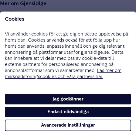
Mer om Gjensidige
Om Gjensidige
Jobba hos oss
Hållbarhet
Press och media
Investor relations
Samarbetspartners
0771-326 326
Bli uppringd
Skriv till oss
Instagram
Facebook
Ändra cookieinställningar
Cookies och säkerhet
Hantering av personuppgifter
Tillgänglighetsredogörelse
Om vi inte är överens