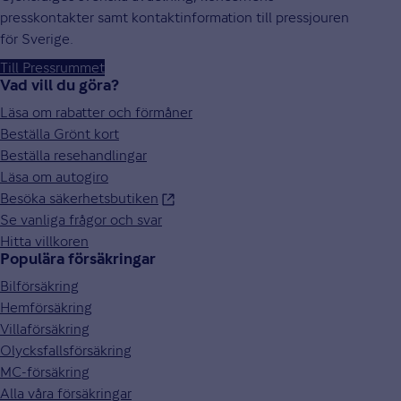
presskontakter samt kontaktinformation till pressjouren
för Sverige.
Till Pressrummet
Vad vill du göra?
Läsa om rabatter och förmåner
Beställa Grönt kort
Beställa resehandlingar
Läsa om autogiro
Besöka säkerhetsbutiken
Se vanliga frågor och svar
Hitta villkoren
Populära försäkringar
Bilförsäkring
Hemförsäkring
Villaförsäkring
Olycksfallsförsäkring
MC-försäkring
Alla våra försäkringar