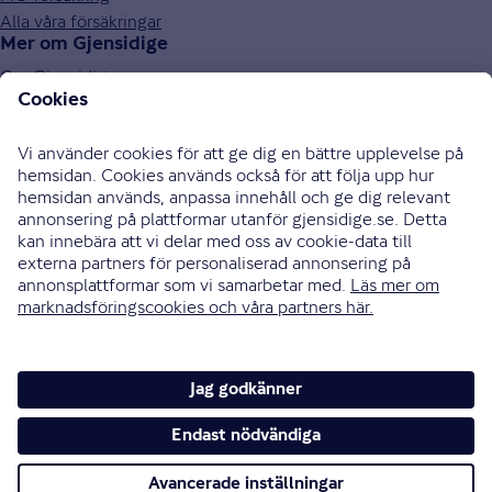
Alla våra försäkringar
Mer om Gjensidige
Om Gjensidige
Jobba hos oss
Hållbarhet
Press och media
Investor relations
Samarbetspartners
0771-326 326
Bli uppringd
Skriv till oss
Instagram
Facebook
Ändra cookieinställningar
Cookies och säkerhet
Hantering av personuppgifter
Tillgänglighetsredogörelse