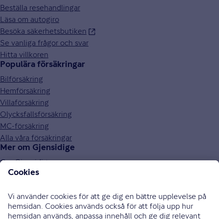
Beställa resehandlingar
Läsa om autogiro
Besöka säkerhetsbutiken
Se vanliga frågor och svar
Hitta villkoren
Populära försäkringar
Bilförsäkring
Hemförsäkring
Villaförsäkring
Olycksfallsförsäkring
MC-försäkring
Alla våra försäkringar
Mer om Gjensidige
Om Gjensidige
Jobba hos oss
Hållbarhet
Press och media
Investor relations