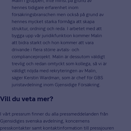
Malin i gruppen, inte minst på grund av
hennes tidigare erfarenhet inom
försäkringsbranschen men också på grund av
hennes mycket starka förmåga att skapa
struktur, ordning och reda. I arbetet med att
bygga upp vår juridikfunktion kommer Malin
att bidra starkt och hon kommer att vara
drivande i flera större avtals- och
complianceprojekt. Malin är dessutom väldigt
trevlig och redan omtyckt som kollega, så vi är
väldigt nöjda med rekryteringen av Malin,
säger Kerstin Wardman, som är chef för GBS
juristavdelning inom Gjensidige Försäkring.
Vill du veta mer?
I vårt pressrum finner du alla pressmeddelanden från
Gjensidiges svenska avdelning, koncernens
presskontakter samt kontaktinformation till pressjouren