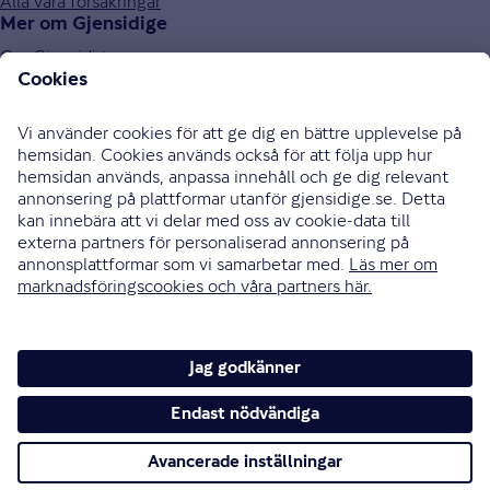
Alla våra försäkringar
Mer om Gjensidige
Om Gjensidige
Jobba hos oss
Hållbarhet
Press och media
Investor relations
Samarbetspartners
0771-326 326
Bli uppringd
Skriv till oss
Instagram
Facebook
Ändra cookieinställningar
Cookies och säkerhet
Hantering av personuppgifter
Tillgänglighetsredogörelse
Om vi inte är överens