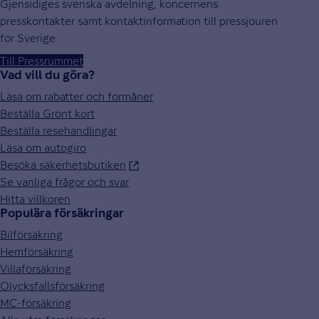
Gjensidiges svenska avdelning, koncernens
presskontakter samt kontaktinformation till pressjouren
för Sverige.
Till Pressrummet
Vad vill du göra?
Läsa om rabatter och förmåner
Beställa Grönt kort
Beställa resehandlingar
Läsa om autogiro
Besöka säkerhetsbutiken
Se vanliga frågor och svar
Hitta villkoren
Populära försäkringar
Bilförsäkring
Hemförsäkring
Villaförsäkring
Olycksfallsförsäkring
MC-försäkring