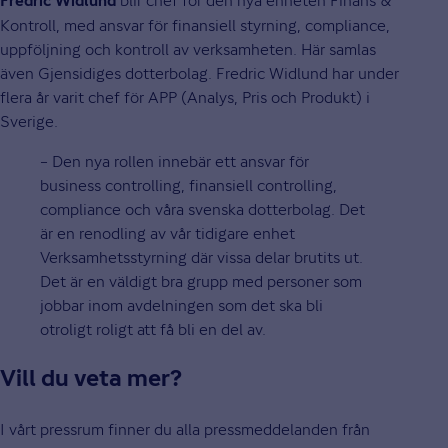
blir chef för den nya enheten Finans &
Fredric Widlund
Kontroll, med ansvar för finansiell styrning, compliance,
uppföljning och kontroll av verksamheten. Här samlas
även Gjensidiges dotterbolag. Fredric Widlund har under
flera år varit chef för APP (Analys, Pris och Produkt) i
Sverige.
– Den nya rollen innebär ett ansvar för
business controlling, finansiell controlling,
compliance och våra svenska dotterbolag. Det
är en renodling av vår tidigare enhet
Verksamhetsstyrning där vissa delar brutits ut.
Det är en väldigt bra grupp med personer som
jobbar inom avdelningen som det ska bli
otroligt roligt att få bli en del av.
Vill du veta mer?
I vårt pressrum finner du alla pressmeddelanden från