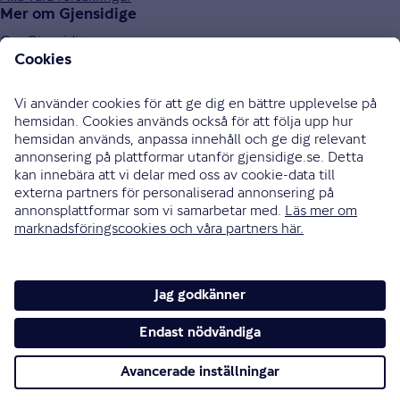
Mer om Gjensidige
Om Gjensidige
Jobba hos oss
Hållbarhet
Press och media
Investor relations
Samarbetspartners
0771-326 326
Bli uppringd
Skriv till oss
Instagram
Facebook
Ändra cookieinställningar
Cookies och säkerhet
Hantering av personuppgifter
Tillgänglighetsredogörelse
Om vi inte är överens