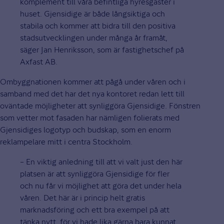
komplement till våra befintliga hyresgäster i
huset. Gjensidige är både långsiktiga och
stabila och kommer att bidra till den positiva
stadsutvecklingen under många år framåt,
säger Jan Henriksson, som är fastighetschef på
Axfast AB.
Ombyggnationen kommer att pågå under våren och i
samband med det har det nya kontoret redan lett till
oväntade möjligheter att synliggöra Gjensidige. Fönstren
som vetter mot fasaden har nämligen folierats med
Gjensidiges logotyp och budskap, som en enorm
reklampelare mitt i centra Stockholm.
– En viktig anledning till att vi valt just den här
platsen är att synliggöra Gjensidige för fler
och nu får vi möjlighet att göra det under hela
våren. Det här är i princip helt gratis
marknadsföring och ett bra exempel på att
tänka nytt, för vi hade lika gärna bara kunnat