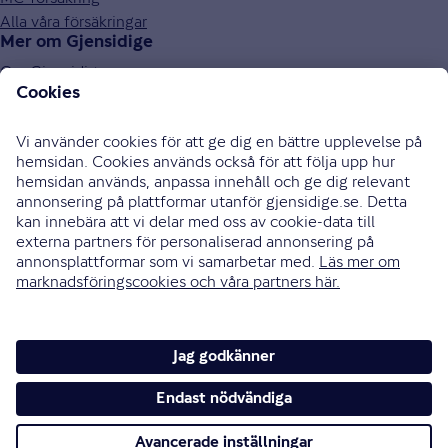
Alla våra försäkringar
Mer om Gjensidige
Om Gjensidige
Jobba hos oss
Hållbarhet
Press och media
Investor relations
Samarbetspartners
0771-326 326
Bli uppringd
Skriv till oss
Instagram
Facebook
Ändra cookieinställningar
Cookies och säkerhet
Hantering av personuppgifter
Tillgänglighetsredogörelse