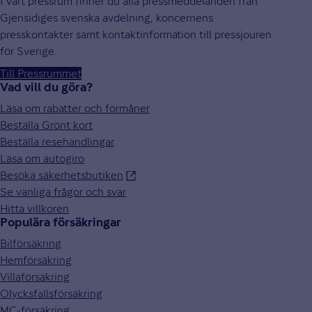
I vårt pressrum finner du alla pressmeddelanden från
Gjensidiges svenska avdelning, koncernens
presskontakter samt kontaktinformation till pressjouren
för Sverige.
Till Pressrummet
Vad vill du göra?
Läsa om rabatter och förmåner
Beställa Grönt kort
Beställa resehandlingar
Läsa om autogiro
Besöka säkerhetsbutiken
Se vanliga frågor och svar
Hitta villkoren
Populära försäkringar
Bilförsäkring
Hemförsäkring
Villaförsäkring
Olycksfallsförsäkring
MC-försäkring