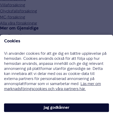
Villaförsäkring
Olycksfallsförsäkring
MC-försäkring
Alla våra försäkringar
Mer om Gjensidige
Om Gjensidige
Jobba hos oss
Hållbarhet
Press och media
Investor relations
Samarbetspartners
0771-326 326
Bli uppringd
Skriv till oss
Instagram
Facebook
Ändra cookieinställningar