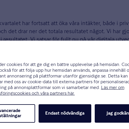
kvartalet har fortsatt att öka våra intäkter, både i pr
ch det drar ner det totala resultatet något. Vi har gj
esultatet. Vi satsar för fullt nu på vår digitala utve
de vi ett helt nytt kontor i Gävle med ett tjugotal an
 den satsningen framöver, men isolerat i kvartalet dr
svenska verksamhet, till tidningen Risk och Försäkri
et fjärde kvartalet 2023.
etallänk).