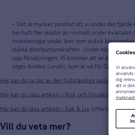
– Det är mycket positivt att vi under det fjärde 
har haft fler skador än normalt under kvartalet o
investeringar under året som också återspeglas i r
stärka distributionskraften. Under hösten starta
upp försäljningen. Vi kommer att se effekter av
säger Anders Lundin, som är vd för Gjensidiges 
Här kan du ta del av den fullständiga rapporten för d
Här kan du läsa artikeln i Risk och Försäkring
(ofta b
Här kan du läsa artikeln i Sak & Liv
(ofta betallänk).
Vill du veta mer?