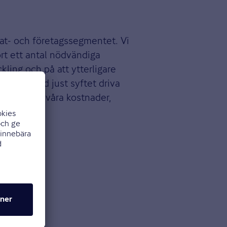
ivat- och företagssegmentet. Vi
ort ett antal nödvändiga
ckling och på att ytterligare
ställda med just syftet driva
ar den upp våra kostnader,
ng.