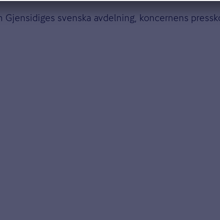
ån Gjensidiges svenska avdelning, koncernens press