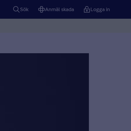
Sök
Anmäl skada
Logga in