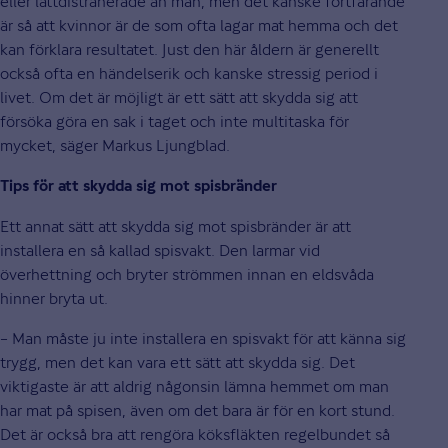
eller lättdistraherade än män, men det kanske fortfarande
är så att kvinnor är de som ofta lagar mat hemma och det
kan förklara resultatet. Just den här åldern är generellt
också ofta en händelserik och kanske stressig period i
livet. Om det är möjligt är ett sätt att skydda sig att
försöka göra en sak i taget och inte multitaska för
mycket, säger Markus Ljungblad.
Tips för att skydda sig mot spisbränder
Ett annat sätt att skydda sig mot spisbränder är att
installera en så kallad spisvakt. Den larmar vid
överhettning och bryter strömmen innan en eldsvåda
hinner bryta ut.
– Man måste ju inte installera en spisvakt för att känna sig
trygg, men det kan vara ett sätt att skydda sig. Det
viktigaste är att aldrig någonsin lämna hemmet om man
har mat på spisen, även om det bara är för en kort stund.
Det är också bra att rengöra köksfläkten regelbundet så