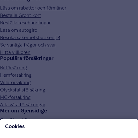
Läsa om rabatter och förmåner
Beställa Grönt kort
Beställa resehandlingar
Läsa om autogiro
Besöka säkerhetsbutiken
Se vanliga frågor och svar
Hitta villkoren
Populära försäkringar
Bilförsäkring
Hemförsäkring
Villaförsäkring
Olycksfallsförsäkring
MC-försäkring
Alla våra försäkringar
Mer om Gjensidige
Om Gjensidige
Jobba hos oss
Hållbarhet