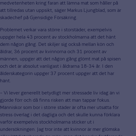
medvetenheten kring faran att lämna mat som håller på
att tillredas utan uppsikt, säger Markus Ljungblad, som är
skadechef på Gjensidige Försäkring.
Problemet verkar vara större i storstäder, exempelvis
uppger hela 43 procent av stockholmarna att det hänt
dem någon gång. Det skiljer sig också mellan kön och
åldrar, 36 procent av kvinnorna och 31 procent av
männen, uppger att det någon gång glömt mat på spisen
och det är absolut vanligast i åldrarna 18-34 år. I den
ålderskategorin uppger 37 procent uppger att det har
hänt.
– Vi lever generellt betydligt mer stressade liv idag än vi
gjorde förr och då finns risken att man tappar fokus.
Människor som bor i större städer är ofta mer utsatta för
stress överlag i det dagliga och det skulle kunna förklara
varför exempelvis stockholmarna sticker ut i
undersökningen. Jag tror inte att kvinnor är mer glömska