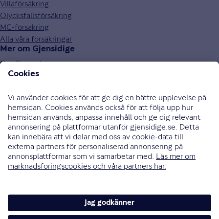
Villaförsäkring
Olycksfallsförsäkring
MC-försäkring
Alla våra försäkringar
Mer om Gjensidige
Om Gjensidige
Jobba hos oss
Hållbarhet
Press och media
Investor relations
Samarbetspartners
0771-326 326
Bli uppringd
Skriv till oss
Instagram
Facebook
Ändra cookieinställningar
Cookies och säkerhet