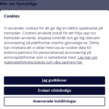
Mer om Gjensidige
Om Gjensidige
Jobba hos oss
Hållbarhet
Press och media
Investor relations
Samarbetspartners
0771-326 326
Bli uppringd
Skriv till oss
Instagram
Facebook
Ändra cookieinställningar
Cookies och säkerhet
Hantering av personuppgifter
Tillgänglighetsredogörelse
Om vi inte är överens