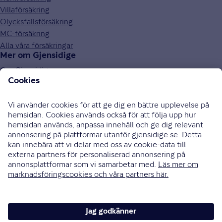
Villaförsäkring
Olycksfallsförsäkring
MC-försäkring
Alla våra försäkringar
Mer om Gjensidige
Om Gjensidige
Jobba hos oss
Hållbarhet
Press och media
Investor relations
Samarbetspartners
0771-326 326
Bli uppringd
Skriv till oss
Instagram
Facebook
Ändra cookieinställningar