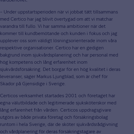
– Under uppstartsperioden när vi jobbat tätt tillsammans
med Certico har jag blivit övertygad om att vi matchar
varandra till fullo. Vi har samma ambitioner när det
kommer till kundbemötande och kunden i fokus och jag
upplever oss som väldigt lösningsorienterade inom våra
respektive organisationer. Certico har en gedigen
bakgrund inom sjukvårdsplanering och har personal med
hög kompetens och lång erfarenhet inom
sjukvårdsförsäkring. Det borgar för en hög kvalitet i deras
leveranser, säger Markus Ljungblad, som är chef för
Skador på Gjensidige i Sverige.
Certicos verksamhet startades 2001 och företaget har
egna välutbildade och legitimerade sjuksköterskor med
lång erfarenhet från vården. Certicos uppdragsgivare
utgörs av både privata företag och försäkringsbolag
runtom i hela Sverige, där de sköter sjukvårdsrådgivning
och vårdplanering för deras försäkringstagare av