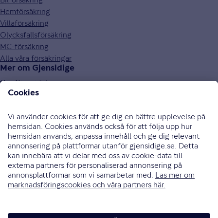
Hemförsäkring
Villaförsäkring
Olycksfallsförsäkring
MC-försäkring
Alla våra försäkringar
Mer om Gjensidige
Om Gjensidige
Jobba hos oss
Hållbarhet
Press och media
Investor relations
Samarbetspartners
0771-326 326
Bli uppringd
Skriv till oss
Instagram
Facebook