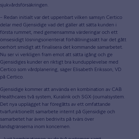
sjukvårdsförsäkringen.
– Redan initialt var det uppenbart vilken samsyn Certico
delar med Gjensidige vad det gäller att sätta kunden i
första rummet, med gemensamma värderingar och ett
ömsesidigt lösningsorienterat förhållningssätt har det gått
oerhört smidigt att finalisera det kommande samarbetet.
Nu ser vi verkligen fram emot att sätta igång och ge
Gjensidiges kunder en riktigt bra kundupplevelse med
Certico som vårdplanering, säger Elisabeth Eriksson, VD
på Certico.
Gjensidige kommer att använda en kombination av CAB
Healthcares två system, Kuralink och SGX-Journalsystem.
Det nya upplägget har föregåtts av ett omfattande
tvärfunktionellt samarbete internt på Gjensidige och
samarbetet har även bedrivits på tvärs över
landsgränserna inom koncernen.
– Just kombinationen av de två systemen samt