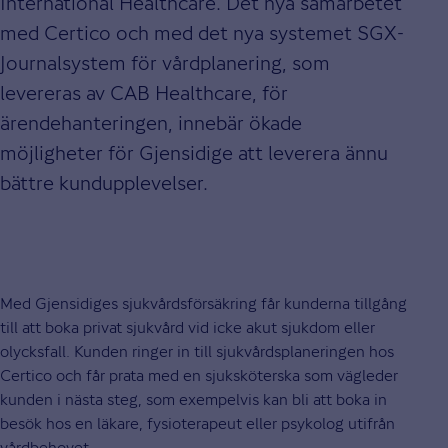
International Healthcare. Det nya samarbetet
med Certico och med det nya systemet SGX-
Journalsystem för vårdplanering, som
levereras av CAB Healthcare, för
ärendehanteringen, innebär ökade
möjligheter för Gjensidige att leverera ännu
bättre kundupplevelser.
Med Gjensidiges sjukvårdsförsäkring får kunderna tillgång
till att boka privat sjukvård vid icke akut sjukdom eller
olycksfall. Kunden ringer in till sjukvårdsplaneringen hos
Certico och får prata med en sjuksköterska som vägleder
kunden i nästa steg, som exempelvis kan bli att boka in
besök hos en läkare, fysioterapeut eller psykolog utifrån
vårdbehovet.