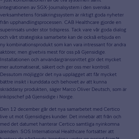
integrationen av SGX-Journalsystem i den svenska
verksamhetens försäkringssystem är riktigt goda nyheter
från upphandlingsprocessen. CAB Healthcare gjorde en
superinsats under stor tidspress. Tack vare vår goda dialog
och vårt strategiska samarbete kan de också erbjuda en
ny kombinationsprodukt som kan vara intressant för andra
aktörer, men givetvis mest för oss på Gjensidige.
Installationen och användargränssnittet gör det mycket
mer automatiserat, säkert och ger oss mer kontroll.
Dessutom möjliggör det nya upplägget att får mycket
bättre insikt i kunddata och behovet av att kunna
skräddarsy produkten, säger Marco Oliver Deutsch, som är
inköpschef på Gjensidige i Norge.
Den 12 december går det nya samarbetet med Certico
live ut mot Gjensidiges kunder. Det innebär att från och
med det datumet hanterar Certico samtliga nyinkomna
ärenden. SOS International Healthcare fortsätter att
hantera de pågående ärendena under en period framåt.