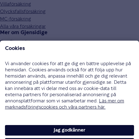
Villaförsäkring
Olycksfallsförsäkring
MC-försäkring
Alla våra försäkringar
Mer om Gjensidige
Om Gjensidige
Jobba hos oss
Hållbarhet
Press och media
Investor relations
Samarbetspartners
0771-326 326
Bli uppringd
Skriv till oss
Instagram
Facebook
Ändra cookieinställningar