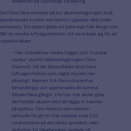
skadechef på Gjensidige Försäkring.
Det finns flera exempel på hur läkarmottagningen lurat
skandinaviska turister som behövt uppsöka vård under
semestern. Ett sådant gäller en äldre man från Norge som
fått en mindre luftvägsinfektion och beslutade sig för att
uppsöka läkare.
– Han lockades av norska flaggor och "vi pratar
norska" utanför läkarmottagningen Clinic
Diamond. Väl där behandlades dock hans
luftvägsinfektion som något mycket mer
allvarligt. Mannen fick flera intravenösa
behandlingar och uppmanades att komma
tillbaka flera gånger. Om han inte skulle göra
det hotade läkaren med att lägga in mannen
på sjukhus. Den medicin som mannen
behövde för att bli frisk kostade cirka 120
norska kronor på det lokala apoteket, men
slutnotan för läkarbesöken landade på