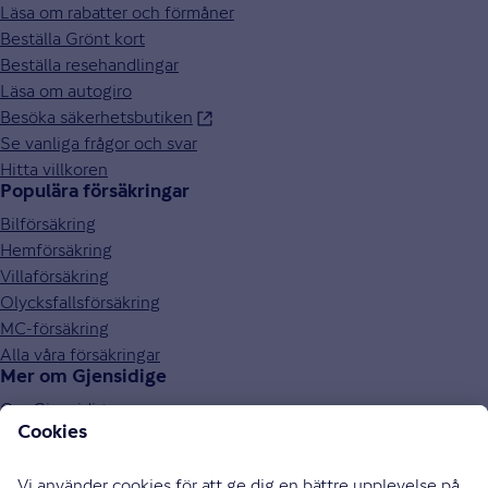
Läsa om rabatter och förmåner
Beställa Grönt kort
Beställa resehandlingar
Läsa om autogiro
Besöka säkerhetsbutiken
Se vanliga frågor och svar
Hitta villkoren
Populära försäkringar
Bilförsäkring
Hemförsäkring
Villaförsäkring
Olycksfallsförsäkring
MC-försäkring
Alla våra försäkringar
Mer om Gjensidige
Om Gjensidige
Jobba hos oss
Hållbarhet
Press och media