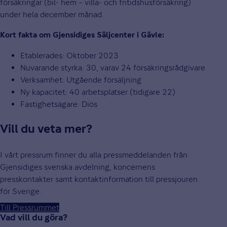
försäkringar (bil- hem – villa- och fritidshusförsäkring)
under hela december månad.
Kort fakta om Gjensidiges Säljcenter i Gävle:
Etablerades: Oktober 2023
Nuvarande styrka: 30, varav 24 försäkringsrådgivare
Verksamhet: Utgående försäljning
Ny kapacitet: 40 arbetsplatser (tidigare 22)
Fastighetsägare: Diös
Vill du veta mer?
I vårt pressrum finner du alla pressmeddelanden från
Gjensidiges svenska avdelning, koncernens
presskontakter samt kontaktinformation till pressjouren
för Sverige.
Till Pressrummet
Vad vill du göra?