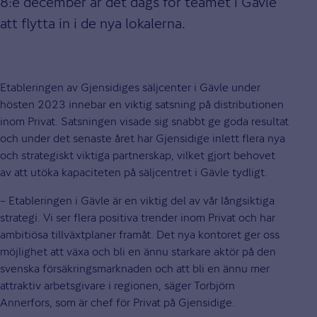
8:e december är det dags för teamet i Gävle
att flytta in i de nya lokalerna.
Etableringen av Gjensidiges säljcenter i Gävle under
hösten 2023 innebar en viktig satsning på distributionen
inom Privat. Satsningen visade sig snabbt ge goda resultat
och under det senaste året har Gjensidige inlett flera nya
och strategiskt viktiga partnerskap, vilket gjort behovet
av att utöka kapaciteten på säljcentret i Gävle tydligt.
– Etableringen i Gävle är en viktig del av vår långsiktiga
strategi. Vi ser flera positiva trender inom Privat och har
ambitiösa tillväxtplaner framåt. Det nya kontoret ger oss
möjlighet att växa och bli en ännu starkare aktör på den
svenska försäkringsmarknaden och att bli en ännu mer
attraktiv arbetsgivare i regionen, säger Torbjörn
Annerfors, som är chef för Privat på Gjensidige.