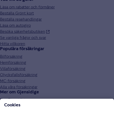
Läsa om rabatter och förmåner
Beställa Grönt kort
Beställa resehandlingar
Läsa om autogiro
Besöka säkerhetsbutiken
Se vanliga frågor och svar
Hitta villkoren
Populära försäkringar
Bilförsäkring
Hemförsäkring
Villaförsäkring
Olycksfallsförsäkring
MC-försäkring
Alla våra försäkringar
Mer om Gjensidige
Om Gjensidige
Jobba hos oss
Hållbarhet