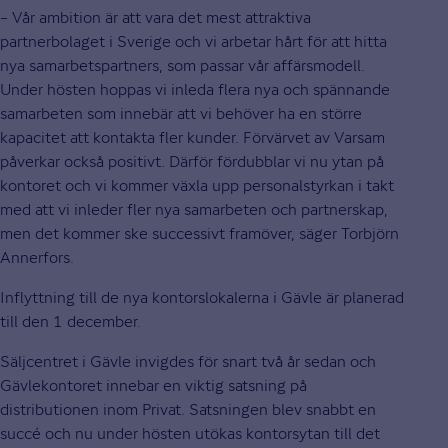
– Vår ambition är att vara det mest attraktiva
partnerbolaget i Sverige och vi arbetar hårt för att hitta
nya samarbetspartners, som passar vår affärsmodell.
Under hösten hoppas vi inleda flera nya och spännande
samarbeten som innebär att vi behöver ha en större
kapacitet att kontakta fler kunder. Förvärvet av Varsam
påverkar också positivt. Därför fördubblar vi nu ytan på
kontoret och vi kommer växla upp personalstyrkan i takt
med att vi inleder fler nya samarbeten och partnerskap,
men det kommer ske successivt framöver, säger Torbjörn
Annerfors.
Inflyttning till de nya kontorslokalerna i Gävle är planerad
till den 1 december.
Säljcentret i Gävle invigdes för snart två år sedan och
Gävlekontoret innebar en viktig satsning på
distributionen inom Privat. Satsningen blev snabbt en
succé och nu under hösten utökas kontorsytan till det