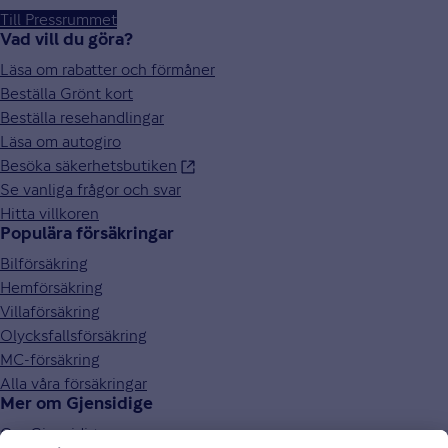
Till Pressrummet
Vad vill du göra?
Läsa om rabatter och förmåner
Beställa Grönt kort
Beställa resehandlingar
Läsa om autogiro
Besöka säkerhetsbutiken
Se vanliga frågor och svar
Hitta villkoren
Populära försäkringar
Bilförsäkring
Hemförsäkring
Villaförsäkring
Olycksfallsförsäkring
MC-försäkring
Alla våra försäkringar
Mer om Gjensidige
Om Gjensidige