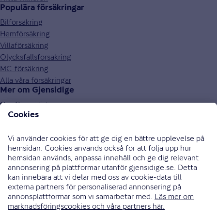
Populära försäkringar
Bilförsäkring
Hemförsäkring
Villaförsäkring
Olycksfallsförsäkring
MC-försäkring
Alla våra försäkringar
Mer om Gjensidige
Om Gjensidige
Jobba hos oss
Hållbarhet
Press och media
Investor relations
Samarbetspartners
0771-326 326
Bli uppringd
Skriv till oss
Instagram