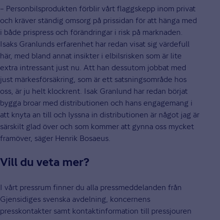
– Personbilsprodukten förblir vårt flaggskepp inom privat
och kräver ständig omsorg på prissidan för att hänga med
i både prispress och förändringar i risk på marknaden.
Isaks Granlunds erfarenhet har redan visat sig värdefull
här, med bland annat insikter i elbilsrisken som är lite
extra intressant just nu. Att han dessutom jobbat med
just märkesförsäkring, som är ett satsningsområde hos
oss, är ju helt klockrent. Isak Granlund har redan börjat
bygga broar med distributionen och hans engagemang i
att knyta an till och lyssna in distributionen är något jag är
särskilt glad över och som kommer att gynna oss mycket
framöver, säger Henrik Bosaeus.
Vill du veta mer?
I vårt pressrum finner du alla pressmeddelanden från
Gjensidiges svenska avdelning, koncernens
presskontakter samt kontaktinformation till pressjouren