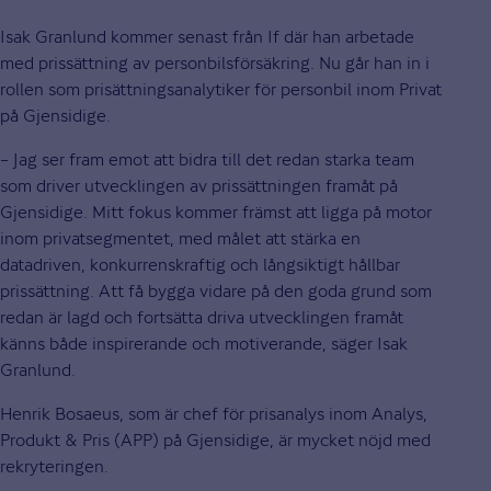
Isak Granlund kommer senast från If där han arbetade
med prissättning av personbilsförsäkring. Nu går han in i
rollen som prisättningsanalytiker för personbil inom Privat
på Gjensidige.
– Jag ser fram emot att bidra till det redan starka team
som driver utvecklingen av prissättningen framåt på
Gjensidige. Mitt fokus kommer främst att ligga på motor
inom privatsegmentet, med målet att stärka en
datadriven, konkurrenskraftig och långsiktigt hållbar
prissättning. Att få bygga vidare på den goda grund som
redan är lagd och fortsätta driva utvecklingen framåt
känns både inspirerande och motiverande, säger Isak
Granlund.
Henrik Bosaeus, som är chef för prisanalys inom Analys,
Produkt & Pris (APP) på Gjensidige, är mycket nöjd med
rekryteringen.