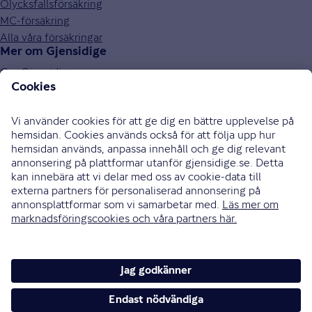
Olycksfallsförsäkring
MC-försäkring
Alla våra försäkringar
Mer om Gjensidige
Om Gjensidige
Jobba hos oss
Hållbarhet
Press och media
Investor relations
Samarbetspartners
0771-326 326
Bli uppringd
Skriv till oss
Instagram
Facebook
Ändra cookieinställningar
Cookies och säkerhet
Hantering av personuppgifter