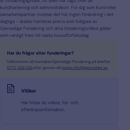
är försäkringsgivare, nu även har tagit över all
kundhantering och administration. För dig som kund eller
samarbetspartner innebär det här ingen förändring i det
dagliga – skador hanteras precis som tidigare av
Gjensidige Försäkring och dina försäkringsvillkor gäller
som vanligt fram till nästa huvudförfallodag.
Har du frågor eller funderingar?
Välkommen att kontakta Gjensidige Försäkring på telefon
0771-326 326
eller genom att
mejla info@gjensidige.se
.
Villkor
Här hittar du villkor, för- och
efterköpsinformation.