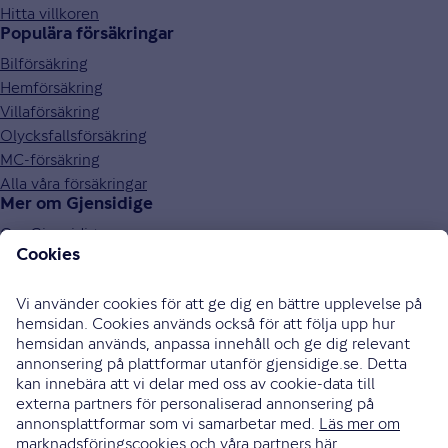
Hitta villkoren
Populära försäkringar
Bilförsäkring
Hemförsäkring
Villaförsäkring
Olycksfallsförsäkring
MC-försäkring
Alla våra försäkringar
Mer om Gjensidige
Om Gjensidige
Jobba hos oss
Hållbarhet
Press och media
Investor relations
Samarbetspartners
0771-326 326
Bli uppringd
Skriv till oss