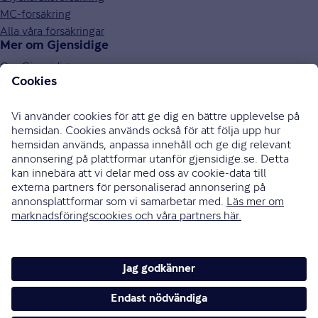
MC-försäkring
Alla våra försäkringar
Mer om Gjensidige
Om Gjensidige
Jobba hos oss
Hållbarhet
Press och media
Investor relations
Samarbetspartners
0771-326 326
Bli uppringd
Skriv till oss
Instagram
Facebook
Ändra cookieinställningar
Cookies och säkerhet
Hantering av personuppgifter