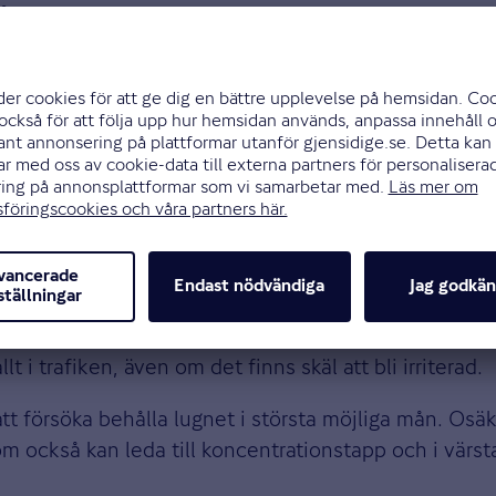
:
rn. En del kanske tror att de inte behöver blinka ut u
t då som om man tar första eller tredje avfarten. Den
er mot lagen om du inte signalerar var du tänker köra
t i trafiken, även om det finns skäl att bli irriterad.
tt försöka behålla lugnet i största möjliga mån. Osäk
 också kan leda till koncentrationstapp och i värsta 