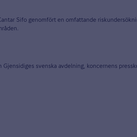
 Kantar Sifo genomfört en omfattande riskundersökn
områden.
ån Gjensidiges svenska avdelning, koncernens press