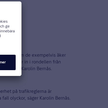
r rondellen om de exempelvis åker
 som kommer in i rondellen från
 ut, säger Karolin Bernås.
erhet på trafikreglerna är
fall olyckor, säger Karolin Bernås.