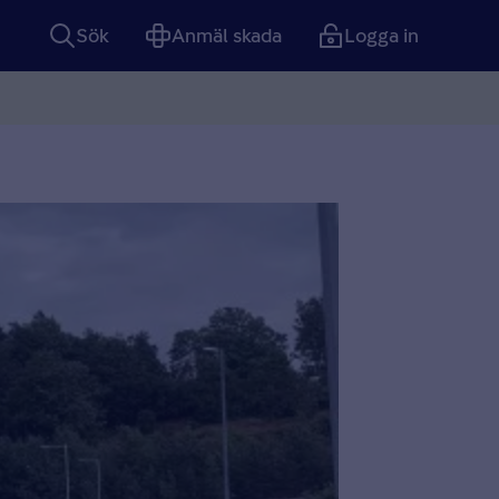
Sök
Anmäl skada
Logga in