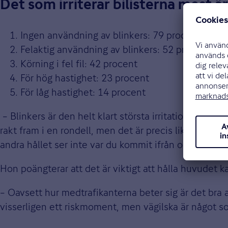
Det som irriterar bilisterna mest är
Ingen användning av blinkers: 79 procent
Felaktig användning av blinkers: 52 procent
Körning i fel fil: 42 procent
För hög hastighet: 23 procent
För låg hastighet: 14 procent
– Blinkers är den helt klart största irritationsfakto
rakt fram i en rondell, men det är precis lika viktig
andra hållet ser inte var du kommit ifrån och du bryt
Hon poängterar att det är viktigt att hålla huvudet kall
– Oavsett hur medtrafikanterna beter sig är det bra a
visserligen ett riskmoment, men vägilska är något som