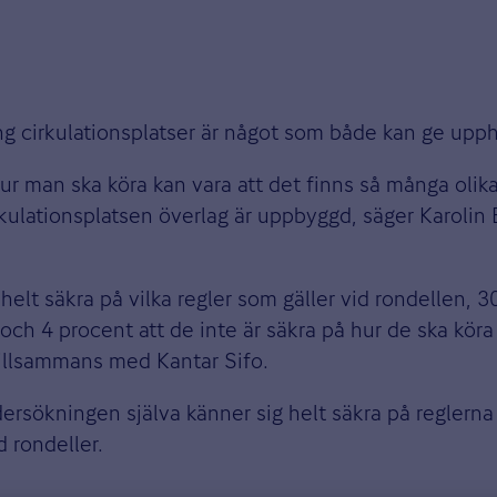
ring cirkulationsplatser är något som både kan ge upp
r man ska köra kan vara att det finns så många olika t
cirkulationsplatsen överlag är uppbyggd, säger Karoli
helt säkra på vilka regler som gäller vid rondellen, 
och 4 procent att de inte är säkra på hur de ska köra 
tillsammans med Kantar Sifo.
rsökningen själva känner sig helt säkra på reglerna s
d rondeller.