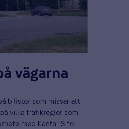
a på vägarna
på bilister som missar att
på vilka trafikregler som
marbete med Kantar Sifo.