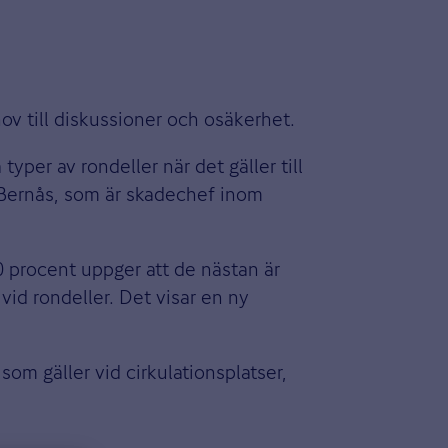
hov till diskussioner och osäkerhet.
yper av rondeller när det gäller till
n Bernås, som är skadechef inom
30 procent uppger att de nästan är
vid rondeller. Det visar en ny
om gäller vid cirkulationsplatser,