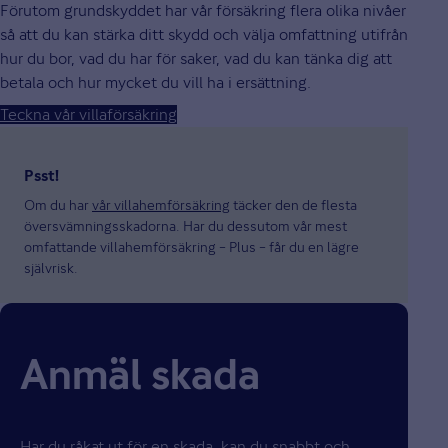
Förutom grundskyddet har vår försäkring flera olika nivåer
så att du kan stärka ditt skydd och välja omfattning utifrån
hur du bor, vad du har för saker, vad du kan tänka dig att
betala och hur mycket du vill ha i ersättning.
Teckna vår villaförsäkring
Psst!
Om du har
vår villahemförsäkring
täcker den de flesta
översvämningsskadorna. Har du dessutom vår mest
omfattande villahemförsäkring – Plus – får du en lägre
självrisk.
Anmäl skada
Har du råkat ut för en skada, kan du snabbt och