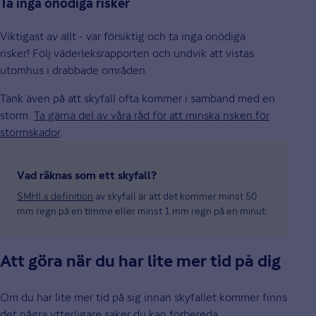
Ta inga onödiga risker
Viktigast av allt - var försiktig och ta inga onödiga
risker! Följ väderleksrapporten och undvik att vistas
utomhus i drabbade områden.
Tänk även på att skyfall ofta kommer i samband med en
storm.
Ta gärna del av våra råd för att minska risken för
stormskador
.
Vad räknas som ett skyfall?
SMHI:s definition
av skyfall är att det kommer minst 50
mm regn på en timme eller minst 1 mm regn på en minut.
Att göra när du har lite mer tid på dig
Om du har lite mer tid på sig innan skyfallet kommer finns
det några ytterligare saker du kan förbereda.