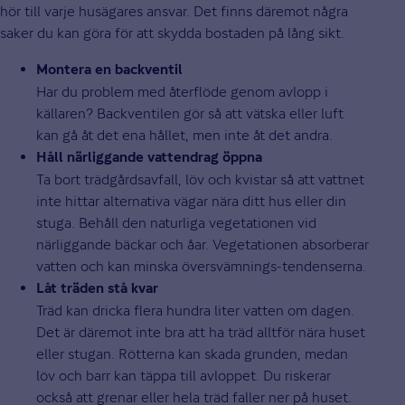
hör till varje husägares ansvar. Det finns däremot några
saker du kan göra för att skydda bostaden på lång sikt.
Montera en backventil
Har du problem med återflöde genom avlopp i
källaren? Backventilen gör så att vätska eller luft
kan gå åt det ena hållet, men inte åt det andra.
Håll närliggande vattendrag öppna
Ta bort trädgårdsavfall, löv och kvistar så att vattnet
inte hittar alternativa vägar nära ditt hus eller din
stuga. Behåll den naturliga vegetationen vid
närliggande bäckar och åar. Vegetationen absorberar
vatten och kan minska översvämnings-tendenserna.
Låt träden stå kvar
Träd kan dricka flera hundra liter vatten om dagen.
Det är däremot inte bra att ha träd alltför nära huset
eller stugan. Rötterna kan skada grunden, medan
löv och barr kan täppa till avloppet. Du riskerar
också att grenar eller hela träd faller ner på huset.