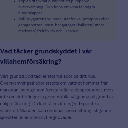
Köp en dränkbar pump för att pumpa vid
översvämning. Den finns att köpa för några
hundralappar.
Håll spygatten (brunnen utanför källartrappan eller
garageporten, om ni har garaget i källaren/under
markytan) fri från löv och liknande.
Vad täcker grundskyddet i vår
villahemförsäkring?
Vårt grundskydd täcker stormskador på ditt hus.
Översvämningsskador ersätts om vattnet kommer från
markytan, som genom fönster eller avloppsbrunnar, men
inte om det tränger in genom källarväggarna på grund av
dålig dränering. Du kan få ersättning vid specifika
väderförhållanden som onormal snösmältning, stigande
sjövatten eller intensivt regnoväder.