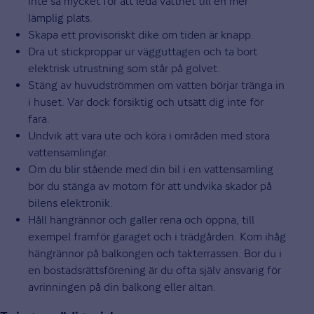
inte så mycket för att leda vattnet till en mer
lämplig plats.
Skapa ett provisoriskt dike om tiden är knapp.
Dra ut stickproppar ur vägguttagen och ta bort
elektrisk utrustning som står på golvet.
Stäng av huvudströmmen om vatten börjar tränga in
i huset. Var dock försiktig och utsätt dig inte för
fara.
Undvik att vara ute och köra i områden med stora
vattensamlingar.
Om du blir stående med din bil i en vattensamling
bör du stänga av motorn för att undvika skador på
bilens elektronik.
Håll hängrännor och galler rena och öppna, till
exempel framför garaget och i trädgården. Kom ihåg
hängrännor på balkongen och takterrassen. Bor du i
en bostadsrättsförening är du ofta själv ansvarig för
avrinningen på din balkong eller altan.