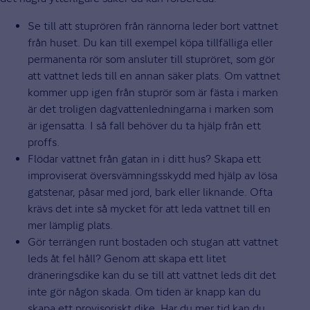
Se till att stuprören från rännorna leder bort vattnet
från huset. Du kan till exempel köpa tillfälliga eller
permanenta rör som ansluter till stupröret, som gör
att vattnet leds till en annan säker plats. Om vattnet
kommer upp igen från stuprör som är fästa i marken
är det troligen dagvattenledningarna i marken som
är igensatta. I så fall behöver du ta hjälp från ett
proffs.
Flödar vattnet från gatan in i ditt hus? Skapa ett
improviserat översvämningsskydd med hjälp av lösa
gatstenar, påsar med jord, bark eller liknande. Ofta
krävs det inte så mycket för att leda vattnet till en
mer lämplig plats.
Gör terrängen runt bostaden och stugan att vattnet
leds åt fel håll? Genom att skapa ett litet
dräneringsdike kan du se till att vattnet leds dit det
inte gör någon skada. Om tiden är knapp kan du
skapa ett provisoriskt dike. Har du mer tid kan du