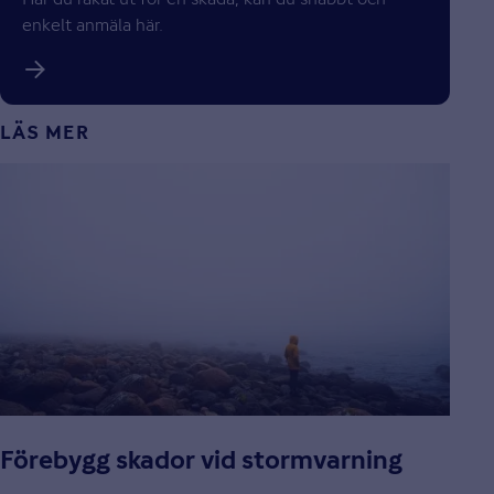
enkelt anmäla här.
LÄS MER
Förebygg skador vid stormvarning