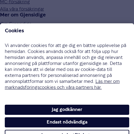
MC-försäkring
Alla våra försäkringar
Mer om Gjensidige
Om Gjensidige
Jobba hos oss
Hållbarhet
Press och media
Investor relations
Samarbetspartners
0771-326 326
Bli uppringd
Skriv till oss
Instagram
Facebook
Ändra cookieinställningar
Cookies och säkerhet
Hantering av personuppgifter
Tillgänglighetsredogörelse