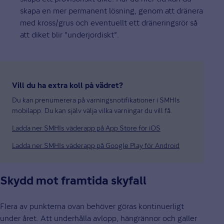
skapa en mer permanent lösning, genom att dränera
med kross/grus och eventuellt ett dräneringsrör så
att diket blir "underjordiskt".
Vill du ha extra koll på vädret?
Du kan prenumerera på varningsnotifikationer i SMHIs
mobilapp. Du kan själv välja vilka varningar du vill få.
Ladda ner SMHIs väderapp på App Store för iOS
Ladda ner SMHIs väderapp på Google Play för Android
Skydd mot framtida skyfall
Flera av punkterna ovan behöver göras kontinuerligt
under året. Att underhålla avlopp, hängrännor och galler