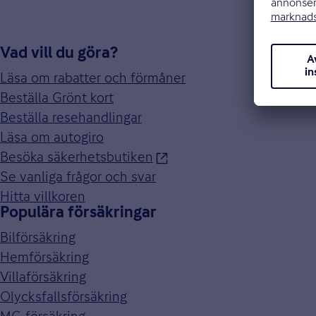
Vad vill du göra?
Läsa om rabatter och förmåner
Beställa Grönt kort
Beställa resehandlingar
Läsa om autogiro
Besöka säkerhetsbutiken
Se vanliga frågor och svar
Hitta villkoren
Populära försäkringar
Bilförsäkring
Hemförsäkring
Villaförsäkring
Olycksfallsförsäkring