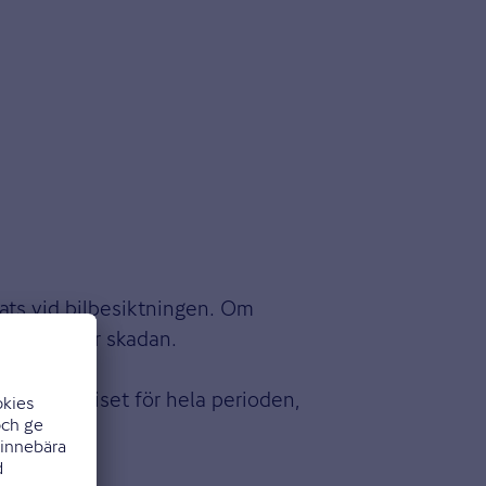
ats vid bilbesiktningen. Om
sättning för skadan.
r ändras priset för hela perioden,