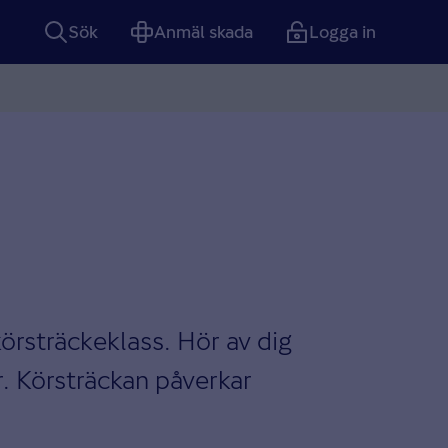
Sök
Anmäl skada
Logga in
körsträckeklass. Hör av dig
or. Körsträckan påverkar