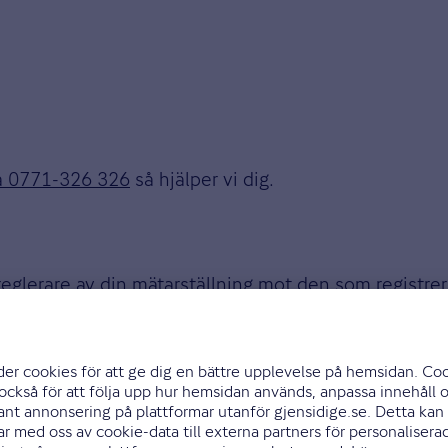
på 0771-326 326
så hjälper vi dig.
eglerare av din mätarställning mot den som registrer
n den körsträckeklass du uppgett kan du få minskad er
 det vid försäkringens förfallodag.
 hela året. Om du ändrar denna mitt i ett försäkringså