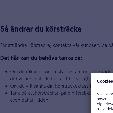
Så ändrar du körsträcka
För att ändra körsträcka,
kontakta vår kundservice 
Det här kan du behöva tänka på:
Om du råkar ut för en skada stämmer vår skader
det visar sig att du har kört betydligt längre ä
Om du vill sänka din körsträckeklass kan du göra
Tänk på att körsträckan på din försäkring gäller
även bakåt i tiden.