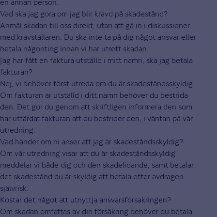
en annan person.
Vad ska jag göra om jag blir krävd på skadestånd?
Anmäl skadan till oss direkt, utan att gå in i diskussioner
med kravställaren. Du ska inte ta på dig något ansvar eller
betala någonting innan vi har utrett skadan.
Jag har fått en faktura utställd i mitt namn, ska jag betala
fakturan?
Nej, vi behöver först utreda om du är skadeståndsskyldig.
Om fakturan är utställd i ditt namn behöver du bestrida
den. Det gör du genom att skriftligen informera den som
har utfärdat fakturan att du bestrider den, i väntan på vår
utredning.
Vad händer om ni anser att jag är skadeståndsskyldig?
Om vår utredning visar att du är skadeståndsskyldig
meddelar vi både dig och den skadelidande, samt betalar
det skadestånd du är skyldig att betala efter avdragen
självrisk.
Kostar det något att utnyttja ansvarsförsäkringen?
Om skadan omfattas av din försäkring behöver du betala