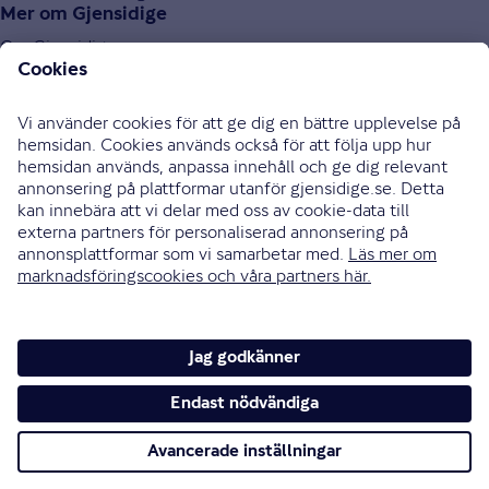
Mer om Gjensidige
Om Gjensidige
Jobba hos oss
Hållbarhet
Press och media
Investor relations
Samarbetspartners
0771-326 326
Bli uppringd
Skriv till oss
Instagram
Facebook
Ändra cookieinställningar
Cookies och säkerhet
Hantering av personuppgifter
Tillgänglighetsredogörelse
Om vi inte är överens