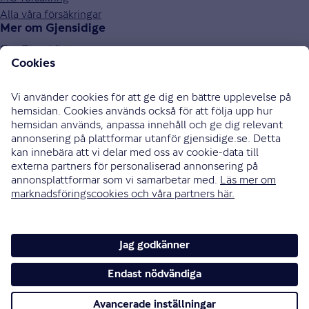
Alla våra försäkringar
Mer om Gjensidige
Om Gjensidige
Jobba hos oss
Hållbarhet
Press och media
Investor relations
Samarbetspartners
0771-326 326
Bli uppringd
Skriv till oss
Instagram
Facebook
Ändra cookieinställningar
Cookies och säkerhet
Hantering av personuppgifter
Tillgänglighetsredogörelse