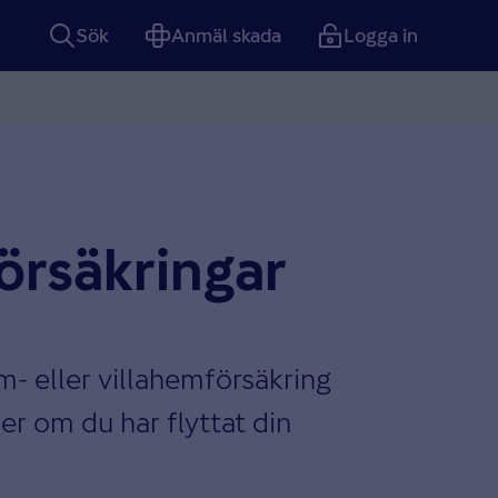
Sök
Anmäl skada
Logga in
försäkringar
em- eller villahemförsäkring
er om du har flyttat din