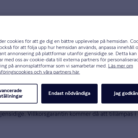
 enligt det villkor som gällde för din tidigare försäk
os Gjensidige än vad du haft hos ditt tidigare försä
 valt bort.
krivningsregler och självrisker, enligt villkoret i di
säkringen och där samarbetspart till oss är riskbärar
is rådgivning eller annan liknande tjänst via samarbe
ntin.
gsbrev och villkor från det tidigare försäkringsbolage
gen av din skada komma att ske genom en automatisk 
jensidige. Villkorsgarantin kommer då att tillämpas i