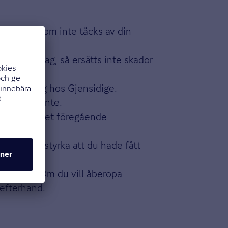
ring, och som inte täcks av din
kringsbolag, så ersätts inte skador
n försäkring hos Gjensidige.
e ersätts inte.
tspart till det föregående
t, för att styrka att du hade fått
process. Om du vill åberopa
 efterhand.