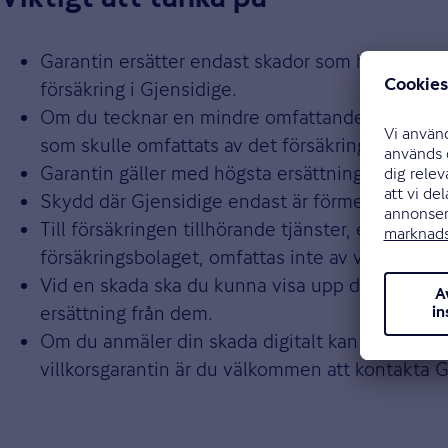
Garantin ersätter endast skador som hade ersatts
försäkring i Gjensidige.
Om du tecknar en mindre omfattande försäkring h
som skulle omfattats av det försäkringsskydd du
Garantin gäller med högsta ersättningsbelopp, avs
Skydd där Gjensidige endast är förmedlare av för
Till försäkringen tillhörande tjänster, exempelv
försäkringsbolaget, omfattas inte av villkorsgara
Vid en skada ska du kunna visa upp ditt försäkrin
ersättning från dem.
Om du anmäler din skada digitalt kan reglerin
villkorsgarantin är du välkommen att kontakta G