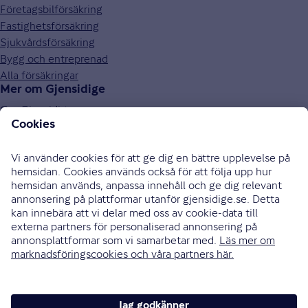
Företagsbilförsäkring
Fastighetsförsäkring
Sjukvårdsförsäkring
Bygg och entreprenad
Alla försäkringar
Mer om Gjensidige
Om Gjensidige
Jobba hos oss
Hållbarhet
Press och media
Investor relations
Samarbetspartners
0771-326 326
Bli uppringd
Skriv till oss
Instagram
Facebook