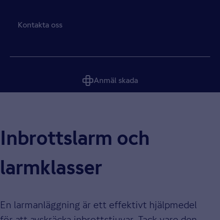
Kontakta oss
Anmäl skada
Inbrottslarm och
larmklasser
En larmanläggning är ett effektivt hjälpmedel
för att avskräcka inbrottstjuvar. Tack vare den