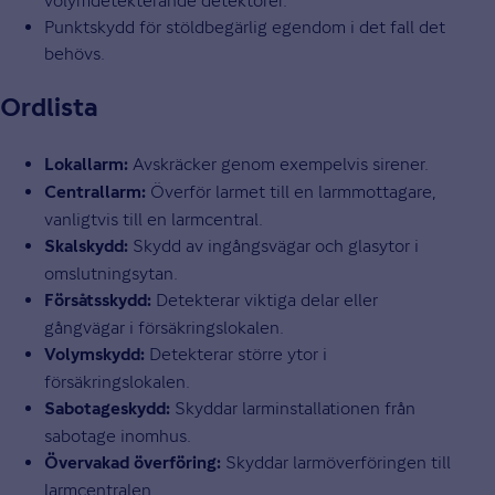
volymdetekterande detektorer.
Punktskydd för stöldbegärlig egendom i det fall det
behövs.
Ordlista
Avskräcker genom exempelvis sirener.
Lokallarm:
Överför larmet till en larmmottagare,
Centrallarm:
vanligtvis till en larmcentral.
Skydd av ingångsvägar och glasytor i
Skalskydd:
omslutningsytan.
Detekterar viktiga delar eller
Försåtsskydd:
gångvägar i försäkringslokalen.
Detekterar större ytor i
Volymskydd:
försäkringslokalen.
Skyddar larminstallationen från
Sabotageskydd:
sabotage inomhus.
Skyddar larmöverföringen till
Övervakad överföring:
larmcentralen.