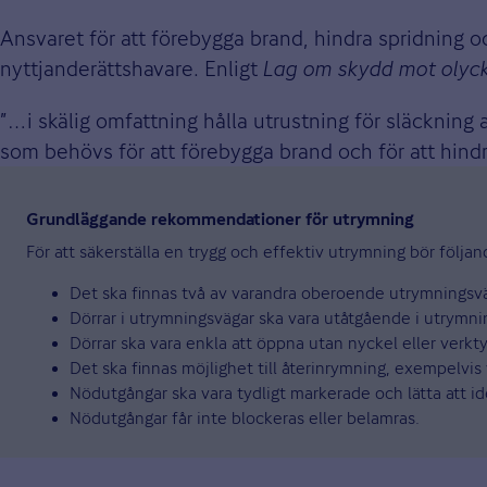
Ansvaret för att förebygga brand, hindra spridning o
nyttjanderättshavare. Enligt
Lag om skydd mot olyc
”…i skälig omfattning hålla utrustning för släckning 
som behövs för att förebygga brand och för att hindra
Grundläggande rekommendationer för utrymning
För att säkerställa en trygg och effektiv utrymning bör följan
Det ska finnas två av varandra oberoende utrymningsvä
Dörrar i utrymningsvägar ska vara utåtgående i utrymni
Dörrar ska vara enkla att öppna utan nyckel eller verkty
Det ska finnas möjlighet till återinrymning, exempelvis v
Nödutgångar ska vara tydligt markerade och lätta att ide
Nödutgångar får inte blockeras eller belamras.