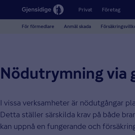
Privat
Företag
För förmedlare
Anmäl skada
Försäkringsvillk
Nödutrymning via gr
I vissa verksamheter är nödutgångar pl
Detta ställer särskilda krav på både bra
kan uppnå en fungerande och försäkrin