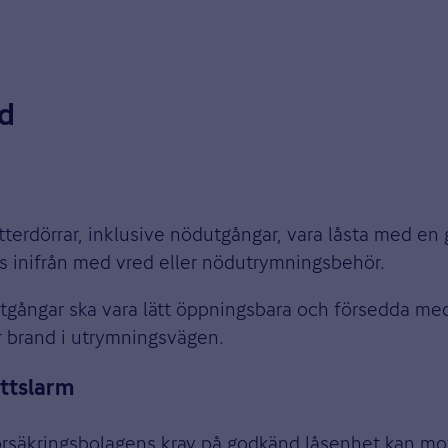
dd
 ytterdörrar, inklusive nödutgångar, vara låsta med e
as inifrån med vred eller nödutrymningsbehör.
tgångar ska vara lätt öppningsbara och försedda med
r brand i utrymningsvägen.
ttslarm
försäkringsbolagens krav på godkänd låsenhet kan m