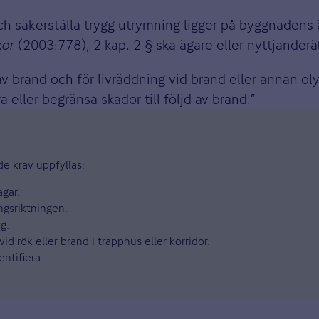
ch säkerställa trygg utrymning ligger på byggnadens 
kor
(2003:778), 2 kap. 2 § ska ägare eller nyttjanderä
av brand och för livräddning vid brand eller annan oly
 eller begränsa skador till följd av brand.”
de krav uppfyllas:
gar.
ngsriktningen.
g.
id rök eller brand i trapphus eller korridor.
ntifiera.