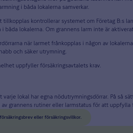
armning i båda lokalerna samverkar.
 tillkopplas kontrollerar systemet om Företag B:s la
 i båda lokalerna. Om grannens larm inte är aktiverat
dörrarna när larmet frånkopplas i någon av lokalerna
snabb och säker utrymning.
helhet uppfyller försäkringsavtalets krav.
 varje lokal har egna nödutrymningsdörrar. På så sät
 av grannens rutiner eller larmstatus för att uppfylla
örsäkringsbrev eller försäkringsvillkor.