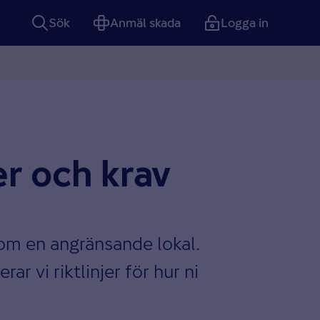
Sök
Anmäl skada
Logga in
er och krav
om en angränsande lokal.
r vi riktlinjer för hur ni