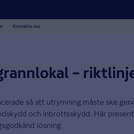
or
Kontakta oss
annlokal – riktlinj
acerade så att utrymning måste ske gen
ndskydd och inbrottsskydd. Här presentera
gsgodkänd lösning.