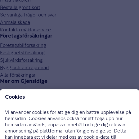
Beställa grönt kort
Se vanliga frågor och svar
Anmäla skada
Kontakta mäklarservice
Företagsförsäkringar
Företagsbilförsäkring
Fastighetsförsäkring
Sjukvårdsförsäkring
Bygg och entreprenad
Alla försäkringar
Mer om Gjensidige
Om Gjensidige
Jobba hos oss
Hållbarhet
Press och media
Investor relations
Samarbetspartners
0771-326 326