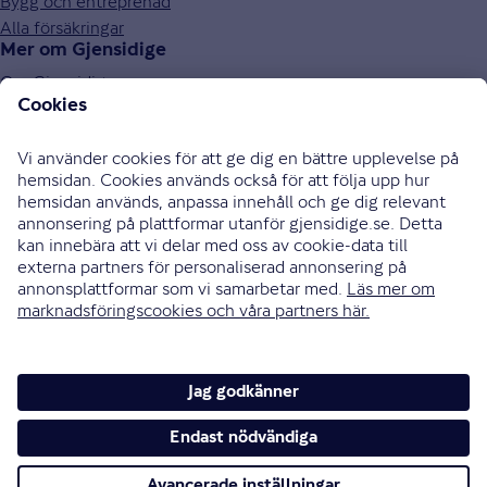
Bygg och entreprenad
Alla försäkringar
Mer om Gjensidige
Om Gjensidige
Jobba hos oss
Hållbarhet
Press och media
Investor relations
Samarbetspartners
0771-326 326
Bli uppringd
Skriv till oss
Instagram
Facebook
Ändra cookieinställningar
Cookies och säkerhet
Hantering av personuppgifter
Tillgänglighetsredogörelse