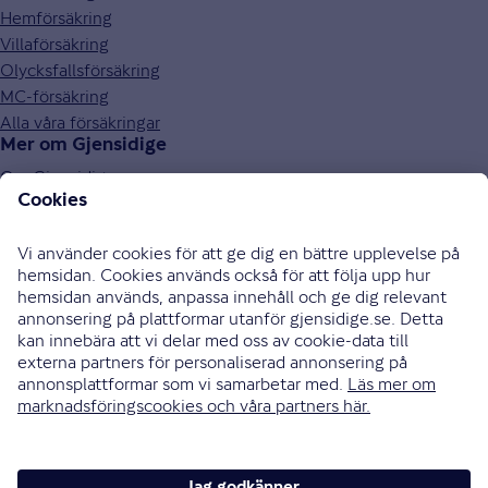
Hemförsäkring
Villaförsäkring
Olycksfallsförsäkring
MC-försäkring
Alla våra försäkringar
Mer om Gjensidige
Om Gjensidige
Jobba hos oss
Hållbarhet
Press och media
Investor relations
Samarbetspartners
0771-326 326
Bli uppringd
Skriv till oss
Instagram
Facebook