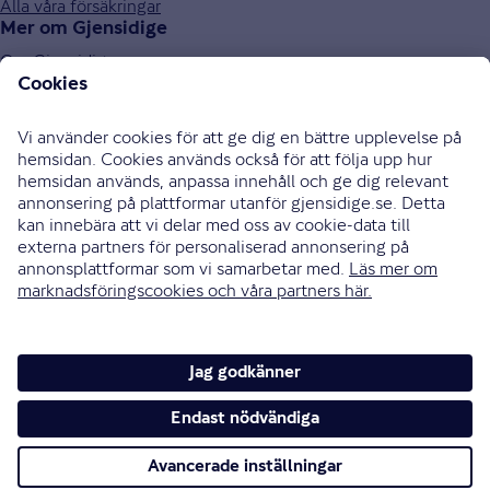
Alla våra försäkringar
Mer om Gjensidige
Om Gjensidige
Jobba hos oss
Hållbarhet
Press och media
Investor relations
Samarbetspartners
0771-326 326
Bli uppringd
Skriv till oss
Instagram
Facebook
Ändra cookieinställningar
Cookies och säkerhet
Hantering av personuppgifter
Tillgänglighetsredogörelse
Om vi inte är överens