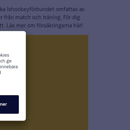
nska Ishockeyförbundet omfattas av
er från match och träning. För dig
ott. Läs mer om försäkringarna här!