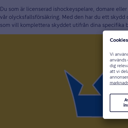
Du som är licenserad ishockeyspelare, domare eller 
vår olycksfallsförsäkring. Med den har du ett skydd o
som vill komplettera skyddet utifrån dina specifika b