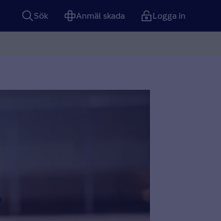
Sök
Anmäl skada
Logga in