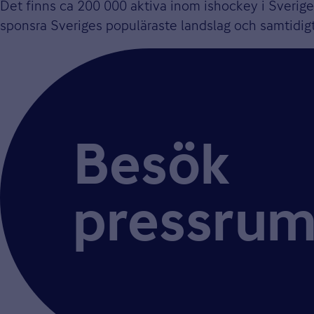
Det finns ca 200 000 aktiva inom ishockey i Sverige. 
sponsra Sveriges populäraste landslag och samtidig
Besök
pressru