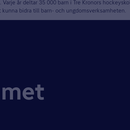
Varje år deltar 35 000 barn i Tre Kronors hockeyskola
t kunna bidra till barn- och ungdomsverksamheten.
mmet