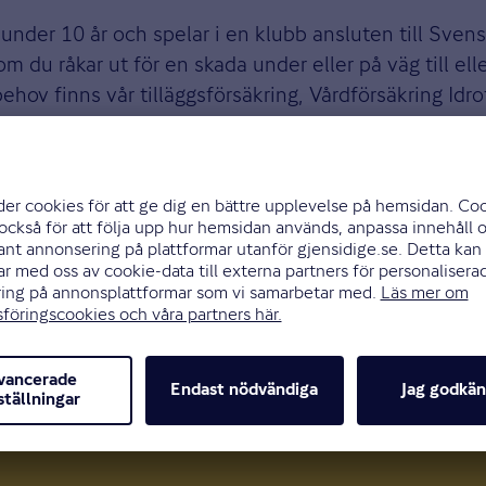
under 10 år och spelar i en klubb ansluten till Sve
m du råkar ut för en skada under eller på väg till ell
ehov finns vår tilläggsförsäkring, Vårdförsäkring Idr