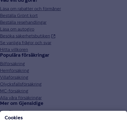
Vad vill du göra?
Läsa om rabatter och förmåner
Beställa Grönt kort
Beställa resehandlingar
Läsa om autogiro
Besöka säkerhetsbutiken
Se vanliga frågor och svar
Hitta villkoren
Populära försäkringar
Bilförsäkring
Hemförsäkring
Villaförsäkring
Olycksfallsförsäkring
MC-försäkring
Alla våra försäkringar
Mer om Gjensidige
Om Gjensidige
Jobba hos oss
Hållbarhet