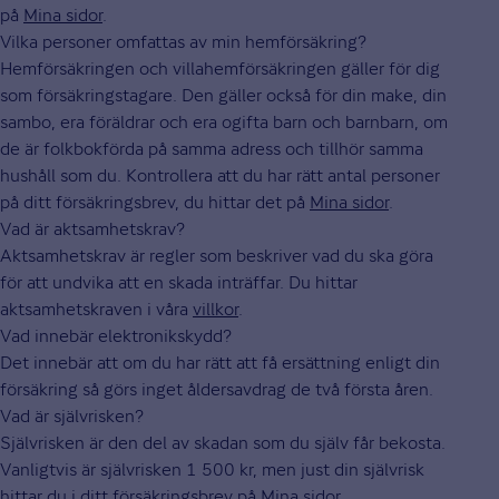
på
Mina sidor
.
Vilka personer omfattas av min hemförsäkring?
Hemförsäkringen och villahemförsäkringen gäller för dig
som försäkringstagare. Den gäller också för din make, din
sambo, era föräldrar och era ogifta barn och barnbarn, om
de är folkbokförda på samma adress och tillhör samma
hushåll som du. Kontrollera att du har rätt antal personer
på ditt försäkringsbrev, du hittar det på
Mina sidor
.
Vad är aktsamhetskrav?
Aktsamhetskrav är regler som beskriver vad du ska göra
för att undvika att en skada inträffar. Du hittar
aktsamhetskraven i våra
villkor
.
Vad innebär elektronikskydd?
Det innebär att om du har rätt att få ersättning enligt din
försäkring så görs inget åldersavdrag de två första åren.
Vad är självrisken?
Självrisken är den del av skadan som du själv får bekosta.
Vanligtvis är självrisken 1 500 kr, men just din självrisk
hittar du i ditt försäkringsbrev på
Mina sidor