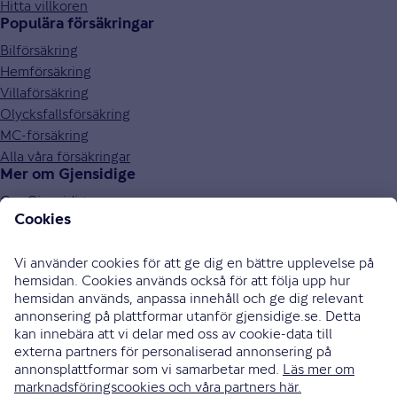
Hitta villkoren
Populära försäkringar
Bilförsäkring
Hemförsäkring
Villaförsäkring
Olycksfallsförsäkring
MC-försäkring
Alla våra försäkringar
Mer om Gjensidige
Om Gjensidige
Jobba hos oss
Hållbarhet
Press och media
Investor relations
Samarbetspartners
0771-326 326
Bli uppringd
Skriv till oss
Instagram