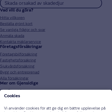
Skada orsakad av skadedjur
Vad vill du göra?
Hitta villkoren
Beställa grönt kort
Se vanliga frågor och svar
Anmäla skada
Kontakta mäklarservice
Företagsförsäkringar
Företagsbilförsäkring
Fastighetsförsäkring
Sjukvårdsförsäkring
Bygg och entreprenad
Alla försäkringar
Mer om Gjensidige
Om Gjensidige
Jobba hos oss
Hållbarhet
Press och media