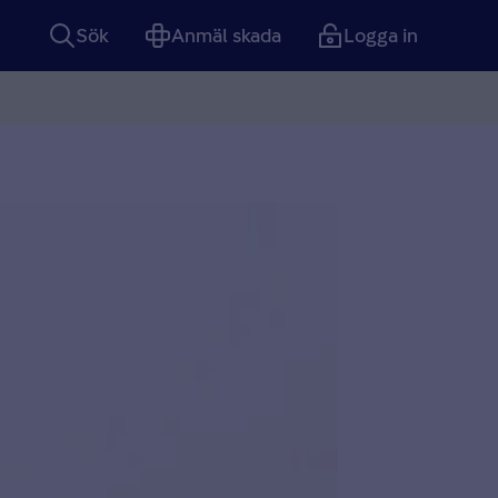
Sök
Anmäl skada
Logga in