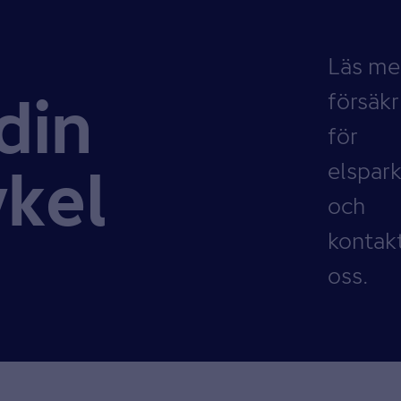
Läs me
försäkr
din
för
elspar
ykel
och
kontak
oss.