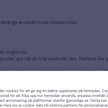
nderåriga använda hyrda elsparkcyklar.
en ringklocka.
edja eller app när du inte använder den. Nattetid ska s
ler cykelbana, om det inte finns en speciell plats fö
soner med rörelsehinder eller personer med nedsatt s
 sjuk eller påverkad av alkohol för att kunna köra den 
lsparkcykel?