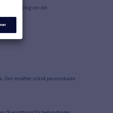
rafikförsäkring om din
ka. Den ersätter också personskador
n få ersättning för behandlingar