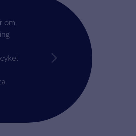
r om
ing
kcykel
ta