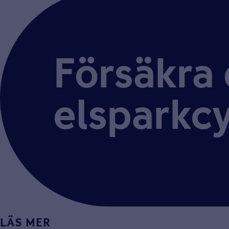
Försäkra 
elsparkc
LÄS MER