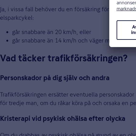
Ja, i vissa fall behöver du en försäkring för din el
elsparkcykel:
går snabbare än 20 km/h, eller
går snabbare än 14 km/h och väger mer än 25 k
Vad täcker trafikförsäkringen?
Personskador på dig själv och andra
Trafikförsäkringen ersätter eventuella personskador
för tredje man, om du råkar köra på och orsaka en 
Kristerapi vid psykisk ohälsa efter olycka
Om du drabbas av psykisk ohälsa på grund av en olyc