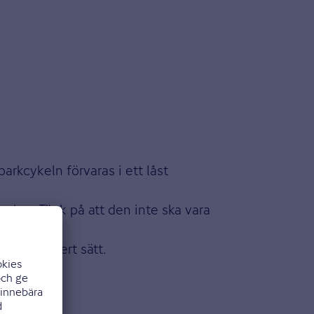
parkcykeln förvaras i ett låst
r den. Tänk på att den inte ska vara
yn.
på ett säkert sätt.