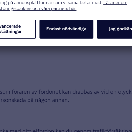
sparkcykel. Sedan den 23 december 2023 måste du ha t
g.
 som föraren av fordonet kan drabbas av vid en olyc
personskada på någon annan.
ka med ditt elfordon kan du genom trafikförsäkringe