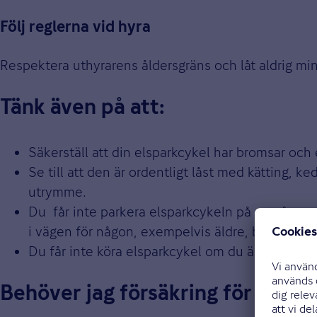
Följ reglerna vid hyra
Respektera uthyrarens åldersgräns och låt aldrig mi
Tänk även på att:
Säkerställ att din elsparkcykel har bromsar och 
Se till att den är ordentligt låst med kätting, k
utrymme.
Du får inte parkera elsparkcykeln på en gång- el
i vägen för någon, exempelvis äldre, barn, per
Du får inte köra elsparkcykel om du är för trött,
Behöver jag försäkring för min e