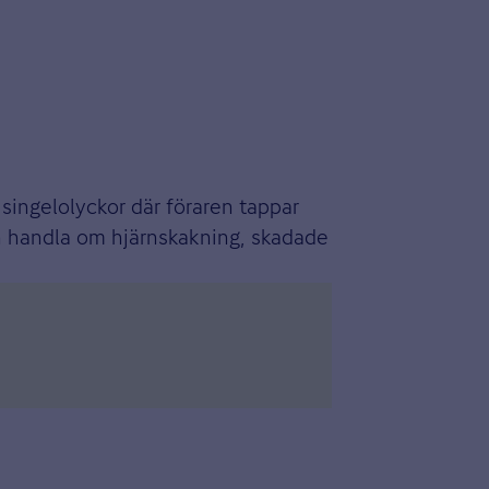
 singelolyckor där föraren tappar
an handla om hjärnskakning, skadade