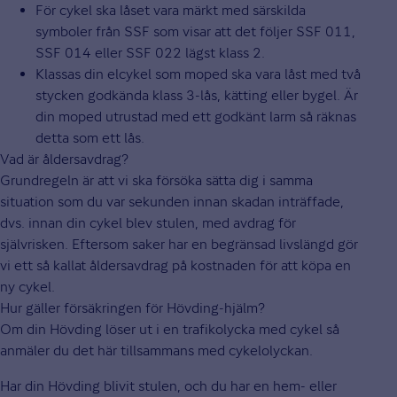
För cykel ska låset vara märkt med särskilda
symboler från SSF som visar att det följer SSF 011,
SSF 014 eller SSF 022 lägst klass 2.
Klassas din elcykel som moped ska vara låst med två
stycken godkända klass 3-lås, kätting eller bygel. Är
din moped utrustad med ett godkänt larm så räknas
detta som ett lås.
Vad är åldersavdrag?
Grundregeln är att vi ska försöka sätta dig i samma
situation som du var sekunden innan skadan inträffade,
dvs. innan din cykel blev stulen, med avdrag för
självrisken. Eftersom saker har en begränsad livslängd gör
vi ett så kallat åldersavdrag på kostnaden för att köpa en
ny cykel.
Hur gäller försäkringen för Hövding-hjälm?
Om din Hövding löser ut i en trafikolycka med cykel så
anmäler du det här tillsammans med cykelolyckan.
Har din Hövding blivit stulen, och du har en hem- eller