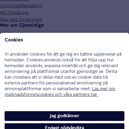
Olycksfallsförsäkring
MC-försäkring
Alla våra försäkringar
Mer om Gjensidige
Om Gjensidige
Jobba hos oss
Hållbarhet
Press och media
Investor relations
Samarbetspartners
0771-326 326
Bli uppringd
Skriv till oss
Instagram
Facebook
Ändra cookieinställningar
Cookies och säkerhet