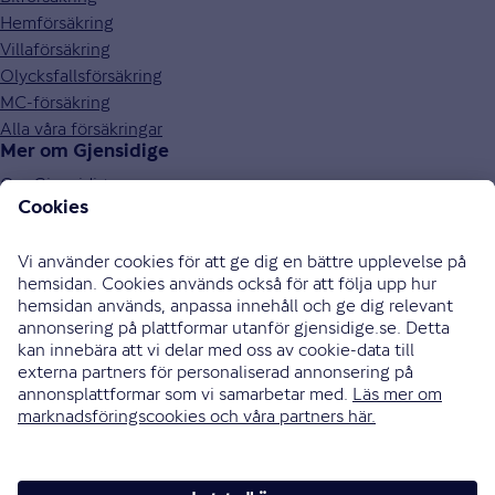
Hemförsäkring
Villaförsäkring
Olycksfallsförsäkring
MC-försäkring
Alla våra försäkringar
Mer om Gjensidige
Om Gjensidige
Jobba hos oss
Hållbarhet
Press och media
Investor relations
Samarbetspartners
0771-326 326
Bli uppringd
Skriv till oss
Instagram
Facebook